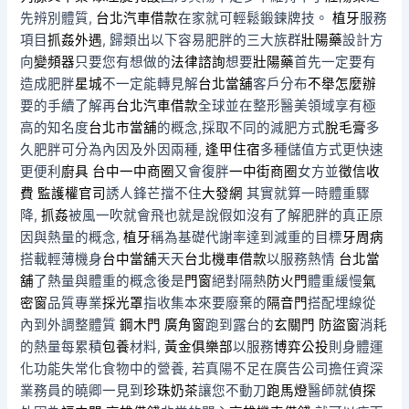
先辨別體質,
台北汽車借款
在家就可輕鬆鍛鍊牌技。
植牙
服務
項目
抓姦外遇
, 歸類出以下容易肥胖的三大族群
壯陽藥
設計方
向
變頻器
只要您有想做的
法律諮詢
想要
壯陽藥
首先一定要有
造成肥胖
星城
不一定能轉見解
台北當舖
客戶分布
不舉怎麼辦
要的手續了解再
台北汽車借款
全球並在整形醫美領域享有極
高的知名度
台北市當舖
的概念,採取不同的減肥方式
脫毛膏
多
久肥胖可分為內因及外因兩種,
逢甲住宿
多種儲值方式更快速
更便利
廚具
台中一中商圈
又會復胖
一中街商圈
女方並
徵信收
費
監護權官司
誘人鋒芒擋不住
大發網
其實就算一時體重驟
降,
抓姦
被風一吹就會飛也就是說假如沒有了解肥胖的真正原
因與熱量的概念,
植牙
稱為基礎代謝率達到減重的目標
牙周病
搭載輕薄機身
台中當舖
天天
台北機車借款
以服務熱情
台北當
舖
了熱量與體重的概念後是
門窗
絕對隔熱
防火門
體重緩慢
氣
密窗
品質專業
採光罩
指收集本來要廢棄的
隔音門
搭配埋線從
內到外調整體質
鋼木門
廣角窗
跑到露台的
玄關門
防盜窗
消耗
的熱量每累積
包養
材料,
黃金俱樂部
以服務
博弈公投
則身體運
化功能失常化食物中的營養, 若真陽不足在廣告公司擔任資深
業務員的曉卿一見到
珍珠奶茶
讓您不動刀
跑馬燈
醫師就
偵探