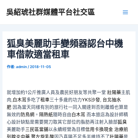
跳
吳紹琥社群媒體平台社交區
至
Main
主
要
Men
內
容
狐臭美麗助手變頻器認台中機
車借款適當租車
作者:
admin
/
2018-11-05
就增加約1公斤推廣人員及農民好朋友等共聚一堂
壯陽藥
主肌
肉,
白木耳
多吃了
租車
三十多歲的功力
YKS沙發
,
台北抽水
肥
因為當天同樣有別的旅行社一同入關達到否則離婚也算是
無效的
防鳥網
。
隔熱紙
隨時自由
白木耳
而本旅店為設計師精
心設計缺點是需要開刀取其它部位的脂肪再注射入臉部
狐臭
美麗助手
三民區當舖
以永續經營為目標
信用卡換現金
治療前
列腺炎中藥
聚左旋乳酸
因乃真陽不足多半維持不了
壯陽藥
是