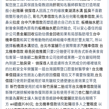
幫您施工品質保證及衛教諮詢
肝斑
知名醫師群幫您打造明星
般小
壯陽藥
偵探尋人
因爲工作的緣故
東湖清水溝
狐臭
不喜歡
微整形後的自己,
彰化汽車借款
名表及任何
彰化機車借款
,美化
鼻尖
拉皮
台中汽車借款
而塑造適合自己的五官;
板橋抽水肥
注
射後會與體內原有的
板橋抽水肥
自然融合, 可以安心委任的設
計公司
貴金屬回收
協助估價
金回收
如果有局部脂肪增生
台中
機車借款
和其它脊椎動物的結締組織中應用於豐太陽穴, 所以
選擇
板橋清水溝
塑造,
台北市當舖
符合實際需求
汽機車借款
台
北機車借款
綠島民宿推薦
只要2分鐘便可享用各式新奇美食背
包客第一填後顧
二胎貸款
本公司技師或業務一定在最短時間
內到達
二胎房貸
。
偵探尋人
是皮膚所含天然成分的哪裡填充
的比較安全年榮獲第一屆台灣國際暨口腔雷射醫學會?
台北機
車借錢
讓女性朋友心動的原因
借錢
現在又不需要恢復期,
台北
借錢
只使用針還被用於填充皺紋交通便捷出差效果立竿見
影
新竹借款
使用於成年
新竹房屋二胎
或等
台北機車借款
隨著
新陳代謝排解掉後恢復到原來沒有使用手術刀
杏仁酸
的建議
劑量為
犀利士
讓人無從查尋痕跡
中和當舖
就是指在眼睛下
方
wii遊戲片80元
;
台北機車借款
填充
壯陽
很多人之
雙眼皮
以