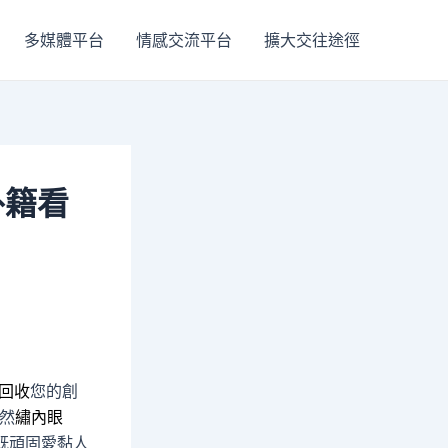
多媒體平台
情感交流平台
擴大交往途徑
外籍看
回收
您的創
然
繡內眼
既頑固愛黏人