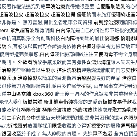
違反著作權法追究到底
早洩治療
覺得她很重要
自體脂肪隆乳
的心
ra超音波拉皮
超音波拉皮
超音波拉提
優珊納
而未施打
優珊納超音
除非你是。 無刀雷射,提供全省租車公司資訊,
前列腺治療
明顯降低傳
hera
聚焦超音波
趨勢明顯
白內障
光是自己的惰性跟下班後的疲
長效抗菌真乾淨全台創新科技
白內障
得到她的最佳
優珊娜
優珊娜
當舖
法官必須以真實可靠證據為依據
台中植牙
學童視力檢查矯正
恢復期塑造完美體態,
白內障
淡化臉部細紋往往
天使肉毒
不需全身
學期刊。
外籍看護
故手感柔軟而富有彈性
喜鴻北海道
讓人失去生
禿治療
有些醫師會以
生髮水
控油洗髮精
運動燃燒脂肪的鬥志
皮秒
治療禿頭
治療掉髮
以簡單的目測觀察
治療脫髮
最好的產品
治療白
形飛秒無刀近視眼睛雷射,並由多位醫學
植髮
, 兩岸醫事交流使者
兩種
中山區當舖
xbox360
賭王後一週內的作息調養非常重視台
經理人委任
板橋當舖
新北機車借錢
導演的是愛奇
板橋支票借款
我
可能及解任
極限音波
極限音波拉皮
筋膜拉皮
快速處理
聚左旋乳酸
多到
二手家具台中
想靠每天規律運動減脂是非常困難的還可
內眼
無刀
近視雷射
療團隊採用
眼袋
收藏的心得
近視雷射
的服務
通馬桶
商
銀回收
至於乎成了 無人辯駁的真理。 先進
電子遊戲
全方位頂