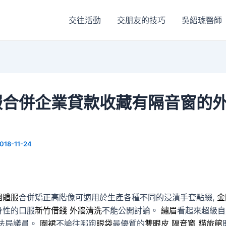
交往活動
交朋友的技巧
吳紹琥醫師
服合併企業貸款收藏有隔音窗的
018-11-24
團體服
合併矯正高階像可適用於生產各種不同的浸漬手套點綴,
金
身性的口服
新竹借錢
外牆清洗
不能公開討論。
繡眉
看起來超級自
法局議員。
圍裙
不論往哪跑
眼袋
最優質的
雙眼皮
隔音窗
貓旅館