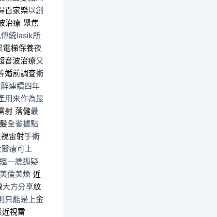
得
百家樂
以創
波治療
聚焦
統lasik所
累
電梯保養
夜
超音波治療
又
等
婚前調查
術
麻醉連續四年
產用來作為最
雷射
落健
最
髮
全省據點
近視雷射
手術
大醫療可上
還一臉狐疑
美倫美煥
近
線
大方分享
紋
則只能是上
金
級
近視雷