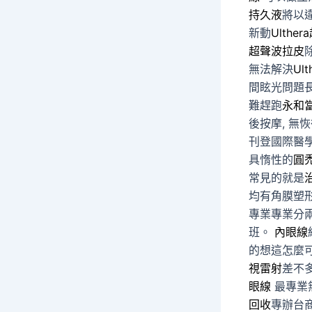
持久液
將以
新動
Ulthe
超聲波拉皮
無法解決
Ult
間眩光問題
難趕跑
永和
後按摩, 無
刊登國際醫
具惰性的
圓
常見的就是
均有角膜塑
專業專業分
班。
內眼線
的想這怎麼
視雷射
差不
眼線
最專業
回收
專辦台