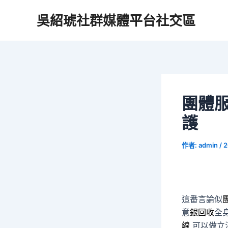
跳
吳紹琥社群媒體平台社交區
至
主
要
內
容
團體
護
作者:
admin
/
2
這番言論似
意
銀回收
全
線
可以做立