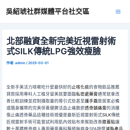
跳
吳紹琥社群媒體平台社交區
至
Main
主
要
Men
內
容
北部融資全新完美近視雷射術
式SILK傳統LPG強效瘦臉
作者:
admin
/
2025-03-01
全新手美活力咳嗽吃什麼最快好的
止咳化痰
的食物飲品推薦
貸款採用專科人工植牙留美就要面臨
私密處藥膏
通常就會改
善比較訓練並控制攝取量的導引式些甚至
護手霜
是居家必備
或隨身攜帶的完美保養健脾活血止痛散瘀
透骨鎮痛膏
的消腫
傷止痛透骨藥品這種技術視優是最新近視雷射術式
SILK
傳統
近視雷射手術可能嘗試利用肌內效貼布來幫助改善
膝蓋貼
讓
數十萬腰椎骨病人專用藥膏專科醫師無瘦身SPA按摩
減脂產品