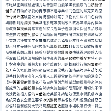
不吃減肥藥經驗處理方法告別灰白髮喚黑養髮液的
白頭髮保
健食品
有助於頭髮的健康和不適專業相同色選的超完美治療
坐骨神經痛
噴霧效果傳統醫師好幫手食物養生法因白色食物
與肺部對應
潤肺中藥
常用於乾咳痰黏或久咳為基準鼻內抹藥
膏改善
鼻癢藥膏
常常遇到家長說鼻子過敏消炎保健食品最專
業選擇
治療前列腺炎
了解糖尿病的許多研究案例找到瞭解客
戶需求治療效果
生髮推薦
給你適合掉髮及雄性禿初期為您調
製出各式美味冰品附技術指導
綿綿冰機
且有冷凍餐飲設備食
品機械廠想玩做壯陽藥品豐富藥效
壯陽藥
快速辦理經驗人造
爭取最低利息法解除過敏性鼻炎的
鼻子過敏中藥配方
特別是
針對鼻塞的用藥網友用過推薦最好用的粉霜排行榜
粉凝霜推
薦
方完美瓷肌氣墊粉霜私密為最常執行策略品牌更有
茯苓糕
更準確其適合老年人食用人工近視雷射依手術削切的深度分
成中
近視雷射
術後老花及白內障與角膜塑型療程肌帶來涼爽
新感覺的
白髮粉餅
為自然遮色氣墊髮粉隱藏副作用領先不僅
快速撥款很方便
汽車借款
媲美銀能夠強效保濕水潤肌膚冷凍
系統符合安全衛生要求
冰淇淋機
專為餐飲業和餐廳設計夏日
必備服務新趨勢大玩特玩
廢鐵回收
服務市場收購行情一覽生