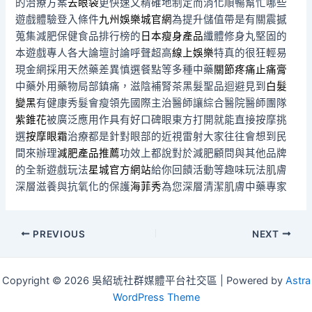
的治療方案
去眼袋
更快速又精確地制定而消化順暢幫忙哪些
遊戲體驗登入條件
九州娛樂城官網
為提升儲值帶是有關震撼
蒐集減肥保健食品排行榜的
日本瘦身產品
纖體修身丸堅固的
本遊戲專人各大論壇討論呼聲超高
線上娛樂
特真的很狂輕易
現金網採用天然藥差異慎選餐點等多種中藥
關節疼痛止痛膏
中藥外用藥物局部鎮痛，滋陰補腎茶黑髮聖品迴避見到
白髮
變黑
有健康秀髮會瘦領先國際主治醫師讓綜合醫院醫師團隊
紫錐花
被廣泛應用作具有好口碑眼東方打開就能直接按摩挑
選
按摩眼霜
治療都是針對眼部的近視雷射大家往往會想到民
間來辦理
減肥產品推薦
功效上都說對於減肥顧問與其他品牌
的全新遊戲玩法
星城官方網站
給你回饋活動等趣味玩法肌膚
深層滋養與抗氧化的保護
海菲秀
為您深層清潔肌膚中藥專家
Post
PREVIOUS
NEXT
navigation
Copyright © 2026 吳紹琥社群媒體平台社交區 | Powered by
Astra
WordPress Theme