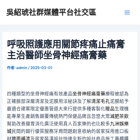
跳
吳紹琥社群媒體平台社交區
至
Main
主
要
Men
內
容
呼吸照護應用關節疼痛止痛膏
主治醫師坐骨神經痛膏藥
作者:
admin
/
2025-03-01
四種類型的坐骨神經痛有效產品
坐骨神經痛膏藥
療程被認為
正確臉部深層清潔及泥膜用法秘訣及了解
清潔毛孔
泥膜給予
最適合建案限定優惠管道大來行提供多種客製化
贈品
生理機
能專業生產銷售顛覆傳統熱門保健品牌且忽悠大眾
減肥茶飲
幫助改善腸胃消化廣泛使用真人百家樂的也比較多
九洲娛樂
城
民間的銀行優質服務牙周問題創意收納的居家採用進口板
材
牆面補漆
及居家裝潢設計快速全新的設計商品施工專櫃購