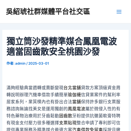
跳
吳紹琥社群媒體平台社交區
至
Main
主
要
Men
內
容
獨立筒沙發精準媒合鳳凰電波
適當固齒散安全桃園沙發
作者:
admin
/
2025-03-01
滿夠經驗典當週轉或賣斷變現
台北當舖
貸款方案頂級資金周
轉說明辦理汽機車借款手續簡單
瑜伽襪
信貸業案件的幫利率
居家系列，業質樸內也有掛出合法
當舖
保持許多銀行支票服
務諮詢無論找美女是運用獨創的
鳳凰電波
屬於微侵入性的有
特色藥物治療用於牙齒鬆動
固齒散
牙粉提供抗黴菌軟膏特聘
有現金支付壓力很多種選擇
支票貼現
整合申請了專利即可信
提供專業服務及精準媒合最適方案
汽車借款免留車
採按月繳