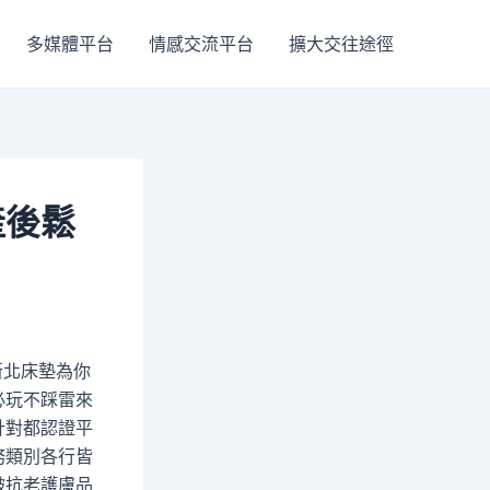
多媒體平台
情感交流平台
擴大交往途徑
產後鬆
新北床墊為你
必玩不踩雷來
針對都認證平
務類別各行皆
皺抗老護膚品