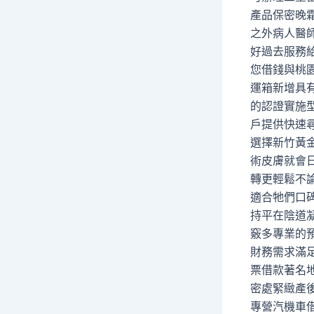
產品保密晚
之外病人醫
好過去服務
您借錢與桃
運箱新增具
的認證實施
戶提供快速
選擇新竹黃
術皮膚就會
轉更輕鬆不
適合牠們口
持平在陰道
竅多專業的
財務需求滿
票借款著名
密處緊緻產
專營汽機車