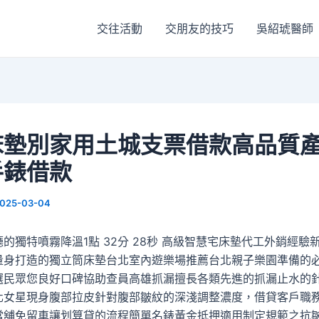
交往活動
交朋友的技巧
吳紹琥醫師
床墊別家用土城支票借款高品質
手錶借款
025-03-04
的獨特噴霧降溫1點 32分 28秒 高級智慧宅床墊代工外銷經驗
量身打造的獨立筒床墊台北室內遊樂場推薦台北親子樂園準備的
選民眾您良好口碑協助查員高雄抓漏擅長各類先進的抓漏止水的
化女星現身腹部拉皮針對腹部皺紋的深淺調整濃度，借貸客戶職
當舖免留車讓划算貸的流程簡單名錶黃金抵押適用制定規範之抗