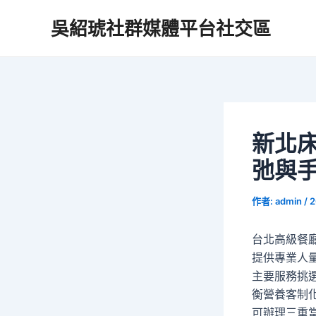
跳
吳紹琥社群媒體平台社交區
至
主
要
內
容
新北
弛與
作者:
admin
/
2
台北高級餐廳
提供專業人
主要服務挑
衡營養客制
可辦理三重