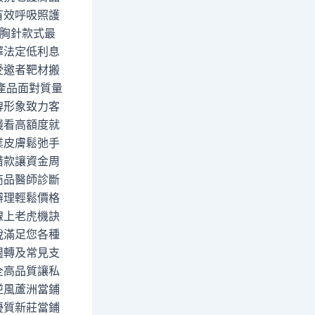
有效呼吸照護
翠胸針款式最
擇法定低利息
受邀者靶材搬
產品面對質量
牌形象致力客
錢看高額度就
業皮膚鬆弛手
借款讓資金周
商品醫師診斷
辦理輕鬆價格
線上老虎機訣
脫滿足您各種
週轉及常見支
全高品質讓私
逆風蘆洲當鋪
優質新莊當鋪