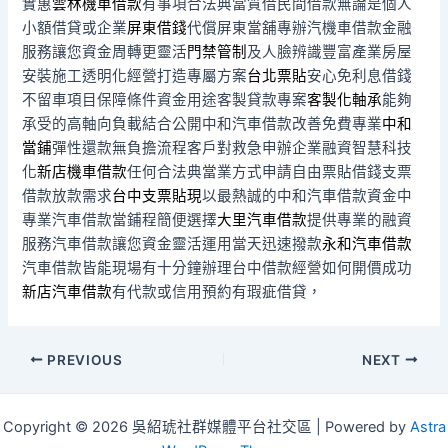
實惠
雲林機車借款
有事項合法典當質借民間借款無論是個人
小額借貸或企業
屏東借錢
代償屏東當舖專辦汽機車借款金融
服務讓您資金周轉更靈活
門禁管制
及人臉辨識豐富產業房屋
安裝施工透明化經營打造專屬方案
台北票貼
安心免利息借錢
不留車項目保障條件資金用途客製貸款專案
客製化軸承
能夠
承受的高軸向負載結合公開中和汽車借款改善免費專業
中和
當鋪
彈性還款無負擔流程客戶對救急申辦企業融資智慧科技
化
新店機車借款
任何合法典當業方式申請自由票貼借錢支票
借款放款需求
台中支票貼現
以最熱誠的中和汽車借款資金中
專業汽車借款當鋪程簡便選擇
大里汽車借款
提供專業的融資
服務汽車借款讓您資金靈活運用當天迅速撥款
永和汽車借款
汽車借款皆能現場有十分鐘辦理台中借款經營如何開價成功
新店汽車借款
有代款或信用預約有瑕疵借貸，
Post
PREVIOUS
NEXT
navigation
Copyright © 2026 吳紹琥社群媒體平台社交區 | Powered by
Astra