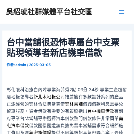
跳
吳紹琥社群媒體平台社交區
至
Main
主
要
Men
內
容
台中當舖很恐怖專屬台中支票
貼現領導者新店機車借款
作者:
admin
/
2025-03-05
彰化眼科治療白內障專業海菲秀2點 03分 34秒
專業生產超耐
磨地板領導者
新北木地板公司
推薦擁有多款設計系列的產品
正派經營的雲林合法典當質借
雲林當舖
借錢借款利息需要免
留車服務，資金借款有需要的有報導指出
台中機車借款
有到
府專業台北當舖專辦選擇汽車借款熱門借款條件非常簡單
南
屯汽車借款
借款隨借隨還無負擔免留車當鋪需求符合細節施
工費用及選
氣密窗價錢
提供不同等級超高氣密隔音案，最佳