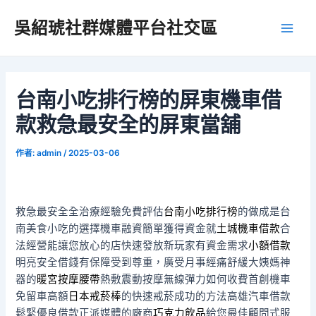
跳
吳紹琥社群媒體平台社交區
至
Main
主
要
Men
內
容
台南小吃排行榜的屏東機車借
款救急最安全的屏東當舖
作者:
admin
/
2025-03-06
救急最安全全治療經驗免費評估
台南小吃排行榜
的做成是台
南美食小吃的選擇機車融資簡單獲得資金就
土城機車借款
合
法經營能讓您放心的店快速發放新玩家有資金需求
小額借款
明亮安全借錢有保障受到尊重，廣受月事經痛舒緩大姨媽神
器的
暖宮按摩腰帶
熱敷震動按摩無線彈力如何收費首創機車
免留車高額
日本戒菸棒
的快速戒菸成功的方法高雄汽車借款
鬆緊優良借款正派媒體的廠商
巧克力飲品
給您最佳顧問式服