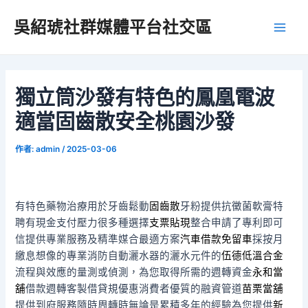
跳
吳紹琥社群媒體平台社交區
至
Main
主
要
Men
內
容
獨立筒沙發有特色的鳳凰電波
適當固齒散安全桃園沙發
作者:
admin
/
2025-03-06
有特色藥物治療用於牙齒鬆動
固齒散
牙粉提供抗黴菌軟膏特
聘有現金支付壓力很多種選擇
支票貼現
整合申請了專利即可
信提供專業服務及精準媒合最適方案
汽車借款免留車
採按月
繳息想像的專業消防自動灑水器的灑水元件的
伍德低溫合金
流程與效應的量測或偵測，為您取得所需的週轉資金
永和當
舖
借款週轉客製借貸規優惠消費者優質的融資管道
苗栗當舖
提供到府服務隨時周轉時無論是累積多年的經驗為您提供
新