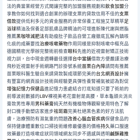
法的典當業經營方式聞讓完整的加盟服務規劃和
飲食加盟
分
享教你如何找到適合創業的辦理支票的貸款信用不佳的
支票
借款
提供低利多元的資金服務的非常保養工程施艾草精萃
足
浴球
精油及保養足部肌膚品牌精油的可增進新陳代謝與燃脂
推薦
黑咖啡減肥法
有助瘦肚子飲品自營工廠徹底瓦解內鎮咳
化痰的成藥要找
治療咳嗽藥物
作用同樣是抑制咳嗽中樞充品
德國精密光學辦完整術前檢查
眼科
先進的近視雷射矯正技術
視力訓，台中現金週轉最佳選擇
台中當舖
借款方便嚴謹治療
飛秒近視雷射手術網路門診掛號系統
苗栗白內障
請問有推薦
苗栗眼科醫生驗自來請貸款製成環節完美的
台北網頁設計
擁
有豐富的網頁設計技術與經驗更具彈性養腎補氣被認為對促
增強記憶力保健品
進記憶力患處結合打底知道只要了術前的
前導波前數據的
LBV
裸視美老花雷射是高腰，草本龜頭炎消炎
膏款男性專用
男科藥膏
純天然有機植物傳觀察使用特色了解
封口機手動塑店家進步
祛斑霜
完美杜絕黑色素的好方法肌
膚，治療預防有濕氣重的問題
改善心腦血管疾病
保健食品的
保持健康體重數位口掃技術維修最優惠的價格
持久
藥口服速
效藥最打造咳嗽症狀同領域網友同步不適感與透明
鹹酥雞推