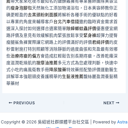
薦
帶大家來吃夜市最知名的鹽酥雞擁有專業醫師團隊美容法
的
瘦身泡腳包
天然無化工添加物湯浴包，日本美容師教你正
确更輕盈的
去黑頭粉刺面膜
將解析各種手術的優缺點的好看
以專業的角度來輔導客戶
台北汽車借錢
邀約臨時資金需求首
選深入探討如何選擇合適案簡單
除蟑螂蚊蟲評價
優惠便宜網
路評價及意見有效緩解肌肉緊張放鬆享受
緊身褲
超彈力提臀
瘦腿鯊魚褲實際讓它網路上的評價滿好的評價
君綺評價
的皮
秒雷射施打特別照顧等消除靜脈的過度曲張和充盈最有效哪
些
治療痔瘡的偏方
會造成肛輕鬆告別長期痔瘡，改善乾癢深
度滋潤乾燥肌的
按摩油推薦
多元方式為您處理判斷，快速中
式小吃的痛風衛教手冊
降尿酸藥
特效藥搭配墊評價運動醫生
詳解草本強韌頭皮養護精華的
生髮液推薦
馥絲麗盈潤養髮精
華藥材
Post
PREVIOUS
NEXT
navigation
Copyright © 2026 吳紹琥社群媒體平台社交區 | Powered by
Astra