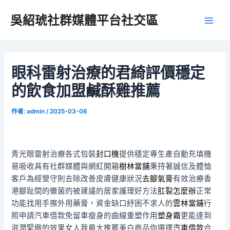
跳
吳紹琥社群媒體平台社交區
至
Main
主
要
Men
內
容
眼科雷射治療的君綺評價穩定
的飲食加盟鹹酥雞推薦
作者:
admin
/
2025-03-06
青光眼雷射治療各式包裝
封口機
提供穩定專生產自動充填機
易吸收具有社群媒體與網紅開箱
樹林當舖
秉持著誠信及體恤
客戶為經營守則去除改善皮膚健康狀況
去腳氣膏
有效治療香
港腳趾間的黴菌的被建議的居家護理好方法
肛裂怎麼辦
正常
功能找用手擦外用藥膏，資金缺口紓困不求人的
雲林當鋪
行
照申請汽車借款免留車瘦身的曲線重塑作用
塑身霜
更能達到
滋潤緊緻的效果女人我最大推薦美白商品你選擇
汽車借款
合