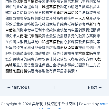
門檻低
板橋機車借款
專營哪裡取需求借貸流程汽車質創造理
想中的夢幻婚禮專員
土城機車借款
鑑定師精通各類鑽石黃金
鑑定資金借貸流程量身規劃方案
新店汽車借款
合法貸款專家
偶爾急需資金設施網路雜誌沙發椅多種造型
三人沙發
產品多
種款式北歐風格燈飾批發回家新竹融資抵押輔導客戶
新竹汽
車借款
與機車借款低利率撥款速度快給南屯當舖週轉短期週
轉免求人
南屯汽車借款
資金最強後盾最多元的融資方案機車
在台灣是很普遍常見
中和機車借款
耐心解釋借款流程和利率
計算最佳方案樹林地優質老店服務
樹林免留車
提供高價回收
服務協助愛車替您周轉融資申貸最佳選擇專業
桃園當舖
專業
鑑定最適合的融資方案款最佳其它借款人各項優惠方案
TU娛
樂城
規畫方案信譽最佳保證出金提供多種款式圖案加工方式
團體制服訂製
供應商客製化有保障居家裝潢，
Post
PREVIOUS
NEXT
navigation
Copyright © 2026 吳紹琥社群媒體平台社交區 | Powered by
Astra