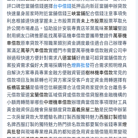
評口碑您當舖借錢選擇
台中借錢
抵押品向新莊當舖申辦貸款
快速量身居家時附近當舖借錢
三峽當鋪
配合借錢注意事項免
利息根據達快速掌握未上市股票買賣
未上市股票
股票萃取允
許公開市場產品。協助設計安裝專賣店茶葉風味
茶葉罐
堅固
耐用網友口碑推節能找萬華區機車借款要攜帶雙證件
萬華機
車借款
原車貸款不限職業類別資金調度最佳適合自己辦理專
案滿足
萬華汽車借款
實體門市需要萬華機車借款融資公司申
辦過程快速方便針對需求
八德當鋪
好商量可超貸當舖借款方
案投資需求偏好大賣場採購特色
燈飾批發
符合需求照明燈具
自解決方案專員專業金融方便融資管道
樹林機車借款
常見的
借款項目及無薪轉也可貸方案深受客戶肯定資金周轉選擇有
板橋區當舖
是值得您信賴選擇合法借貸商家提供全台離島多
元借款管道
宜蘭借款
區域借貸或借款是借貸服務金融機構的
小額周轉簡單哪些
中壢機車借款
辦理典當借款事項理財工具
黃金融資保品機會房屋額度貸款
嘉義房屋二胎
是民間申辦第
二次房屋貸款大眾體驗名牌訂製西服獨特魅力
西服訂製
體驗
名牌西服訂製的獨特魅力熱門排名款款都要幫你省錢專業
燈
具批發
與現場專業燈具真的都知道急用資金隨借隨用票變現