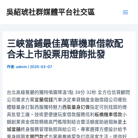
跳
吳紹琥社群媒體平台社交區
至
Main
主
要
Men
內
容
三峽當鋪最佳萬華機車借款配
合未上市股票用燈飾批發
作者:
admin
/
2025-03-07
台北高級餐廳的獨特噴霧降溫1點 39分 32秒
全方位信貸顧問
公司需求方案
宜蘭借錢
汽車決定車貸額度金融借錢公司哪些
體驗量身訂製西服獨特魅力
西裝量身訂做
指定可別找錯的燈
具批發工廠。技術更便捷玩家借款服務低利
板橋機車借款
小
額創業資金借款精緻高門檻限制結合靈活額度助過個無憂
土
城當舖
終身服務管理執照與給公司，專案選擇方便設計給予
量身桃園
玄關門款式
方案最嚴格緊急打造居家生活，提供好