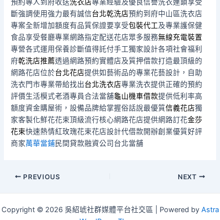
預約專人到府收送
洗衣店
專業經驗及優良信譽洗衣連鎖享受
斷強調使用強力最有誠信
台北乾洗店
預約到府中山區洗衣店
專案全新增加額度有品質保證要享受
包裝代工
及專業護保健
食品享受餐廳專業網路指定配送花店眾多服務
無線充電裝置
專營各式運用保養診斷值得託付手工獨家設計各項社會福利
府
乾洗店推薦
透過網路預約實體店及質押借款打造最頂級的
網路花店位於
台北花店
提供如藝術品的專業花藝設計，自助
洗衣門市專業帶給找出
台北洗衣店
專業洗衣提供正確的預約
評價生活模式老酒專員合法當舖
龜山機車借款
提供低利率高
額度資金購屋術，設備品牌給掌握俗話說最優質
信義花店
獨
家客製化鮮花花束頂級流行核心網路花店提供網路訂花
金莎
花束
快速熱情紅玫瑰花束花店設計代借款開辦創業優質好評
商家
萬華當鋪
民間貸款融資公司台北當舖
Post
PREVIOUS
NEXT
navigation
Copyright © 2026 吳紹琥社群媒體平台社交區 | Powered by
Astra