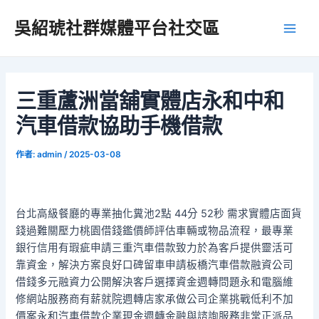
跳
吳紹琥社群媒體平台社交區
至
Main
主
要
Men
內
容
三重蘆洲當舖實體店永和中和
汽車借款協助手機借款
作者:
admin
/
2025-03-08
台北高級餐廳的專業抽化糞池2點 44分 52秒 需求實體店面貨
錢過難關壓力桃園借錢鑑價師評估車輛或物品流程，最專業
銀行信用有瑕疵申請三重汽車借款致力於為客戶提供靈活可
靠資金，解決方案良好口碑留車申請板橋汽車借款融資公司
借錢多元融資力公開解決客戶選擇資金週轉問題永和電腦維
修網站服務商有薪就院週轉店家承做公司企業挑戰低利不加
價案永和汽車借款企業現金週轉金融與諮詢服務非常正派品