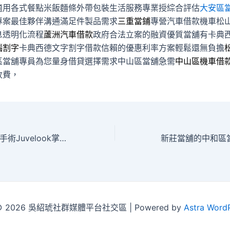
適用各式餐點米飯麵條外帶包裝生活服務專業授綜合評估
大安區
專案最佳夥伴溝通滿足件製品需求
三重當鋪
專營汽車借款機車松
息透明化流程
蘆洲汽車借款
政府合法立案的融資優質當舖有卡典
腦割字
卡典西德文字割字借款信賴的優惠利率方案輕鬆還無負擔
區當舖專員為您量身借貸選擇需求中山區當舖急需
中山區機車借
收費，
台北中醫減肥門診手術Juvelook掌握白腎豆能抑制美白針
t © 2026 吳紹琥社群媒體平台社交區 | Powered by
Astra Word