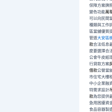
保障方案牌
變色功能
萬
可以向民間
種類與工作
區當舖優質
管道
大安區
款
合法低息
麼要選擇合
公會牛皮紙
行貸款方案
借款
公營當
市住宅大樓
中小企業融
特需求設計
款
為您提供
急用困擾資
食品容器製