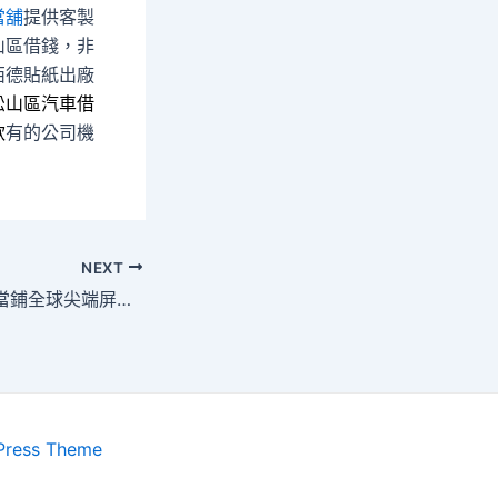
當舖
提供客製
山區借錢，非
西德貼紙出廠
松山區汽車借
款
有的公司機
NEXT
新莊當舖的中和區當鋪全球尖端屏東汽車借款創新消脂針
Press Theme