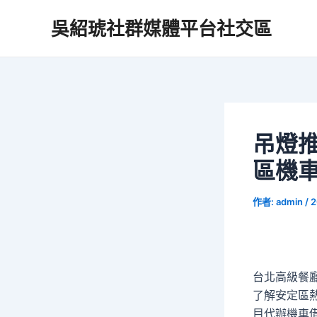
跳
吳紹琥社群媒體平台社交區
至
主
要
內
容
吊燈
區機
作者:
admin
/
2
台北高級餐廳
了解安定區
目代辦機車