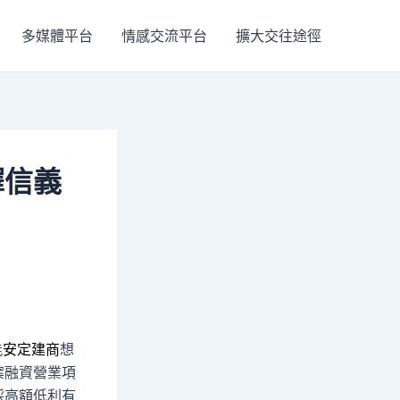
多媒體平台
情感交流平台
擴大交往途徑
擇信義
能
安定建商
想
案融資營業項
採高額低利有