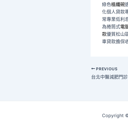
綠色
植纖碗
化個人貸款
常專業低利
為捲筒式
電
款
優質松山
車貸款擔保
Post
PREVIOUS
navigation
Copyrigh