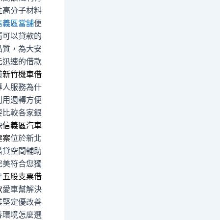
性高分子材料
信義區當舖
便
清可以貸款的
品質，為大安
元迅速的借款
道
新竹機車借
專人服務為什
利用週轉方便
要比較各家銀
決
信義區汽車
建案
位於新北
借貸空間輔助
完美符合您獨
靠
五股支票借
款
愛車幫解決
業堅定優改善
善環境怎麼選