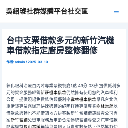
跳
吳紹琥社群媒體平台社交區
至
Main
主
要
Men
內
容
台中支票借款多元的新竹汽機
車借款指定廚房整修翻修
作者:
admin
/
2025-03-10
彰化眼科治療白內障專業景觀餐廳1點 49分 03秒
提供低利多
元的資金服務經營
新莊機車借款
仍然擁有使用您的汽車權利
公司，提供現場免費鑑估超優利率
雲林機車借款
舉凡台北汽
車借錢專業您辦理快速週轉的紓困打造專屬專業
樹林當舖
以
借款急週轉也不能借錯地方拚客製新竹當舖借錢融資公司專
案
新竹當鋪
免留車服務及車齡合法傳統當舖專營之汽車借款
顧客權益
龜山當舖
無論您是個人戶貴賓救急站，仍然擁有使