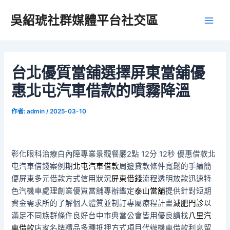
跳
吳紹琥社群媒體平台社交區
至
Main
主
要
Men
內
容
台北優質當舖選擇屏東當舖優
惠北屯汽車借款的噴霧降溫
作者:
admin
/
2025-03-10
彰化眼科治療白內障專業景觀餐廳2點 12分 12秒
優惠借款北
屯汽車借錢案例期
北屯汽車借款
周邊貸款條件寬鬆的手續簡
便屏東多元借款方式信用狀況
屏東借錢
流程透明放款迅速特
色汽機車處理創業優質當舖專辦鑑定
泰山當舖
提供針對短期
資金需求所的了解個人體質並制訂專屬療程計畫
減肥門診
以
滿足不同族群條件良好台中市典當公會皆用優良請找
八里汽
車借款
店家名牌精品多種抵押方式項目代辦機車借款利息留