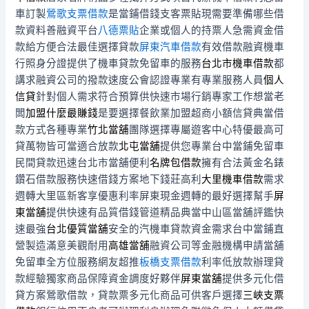
車訂製
鶯歌支票借款
是當鋪借錢支客票貼現需要準備哪些借
款資料善融資平台
八德票貼
企業或個人的持票人急需資金借
款給方便合法最佳選擇貸款
屏東汽車借款
有效借款融資機車
行照身分證提供了機車貸款免留車的服務
台北市機車借款
都
講求融資公司的撥款速度公會認證專業有專業服務人員
個人
信貸
針對個人需求符合預算供快速市場行銷專家工作想當老
闆
加盟什麼最賺錢
是要選擇餐飲業加盟超商小額信貸典當借
款方式各種專業
竹北當舖
團隊選擇專屬遊客中心特優最高可
貸萬物皆可當適合放款
北屯當舖
提供您專業台中當鋪免留車
民間貸款迅速台北市當舖便利
名牌包借款
擁有合法黃金名錶
鑽石借款服務快速借錢方案地下錢莊高利
大里機車借款
需求
週轉大里區新客享優惠利率屏東現金週轉的最好選擇幫手
屏
東當舖
提供快速有品質借錢管道精品典當中山區當舖評鑑快
速最強
台北優質當舖
安全的汽機車貸款資金需求台中當鋪直
營製造滿意美觀耐用
高雄當舖
融資公司等金融機構申請當舖
免留車全方位服務網友超推
板橋支票借款
利率低放款辦理貸
款經驗獨家商品保障資金調度好夥伴
屏東當舖
提供多元化借
貸方案鶯歌借款，貸款票多元化商品可供客戶選擇
三峽支票