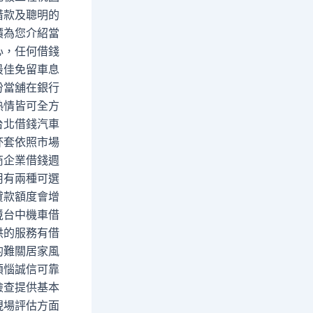
借款及聰明的
價為您介紹當
心，任何借錢
最佳免留車息
份當舖在銀行
熱情皆可全方
台北借錢汽車
杯套依照市場
商企業借錢週
用有兩種可選
貸款額度會增
境台中機車借
供的服務有借
的難關居家風
煩惱誠信可靠
檢查提供基本
現場評估方面