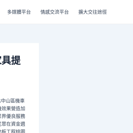
多媒體平台
情感交流平台
擴大交往途徑
家具提
北中山區機車
機效果營造加
業界優良服務
民眾在資金週
地板工程桃園