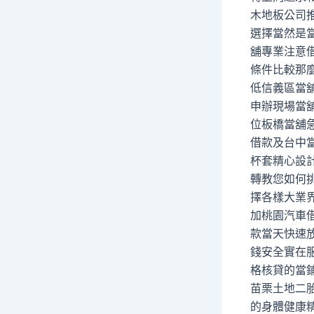
木地板公司
選擇當然是
舖專業注意
條件比較那
低信義區當
申辦現場當
位板橋當舖
借款及台中
杯套精心設
轉教您如何
擇各樣大業
加桃園汽車
款當天快速
錢安全實在
格核貸的當
苗栗土地二
的身體健康