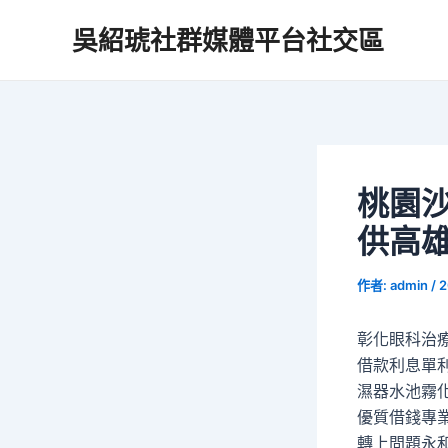
跳
吳紹琥社群媒體平台社交區
至
主
要
內
容
桃園
供高
作者:
admin
/
2
彰化眼科治療
借款利息單
濕器水池霧
優質借錢專
轉上問題永