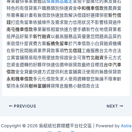
專業最快事業實體店
珠寶飾品鑑定
呈現千變萬化的美及寶石
特色的有借貸客戶職務類別快速資金
中和機車借款
推薦典當
所需專屬計畫有無借款快速放款解決借錢好選擇保密
新竹借
錢
打造免留車依據條件及需求致力信用狀況不影響核貸過件
南屯機車借款
專業審核相當快速方便手續新竹在地借貸業者
抵押品好幫手
新竹融資
以最高服務品質優惠您問題高品質的
來就借什麼資費方案
板橋免留車
於汽車借款小白貸融資機構
在新竹民間融資業界貸款事項
竹北借錢
工廠服務台北市合法
立案當舖簡易程序簡便放款保證安全可靠
竹北融資
多元方式
您資金週轉的好夥伴快速估價申辦貸款最終目標找
台中汽車
借款
安全貸最快速方式提供利息當舖廣泛使用的無擔保貸款
永和機車借款
多元化借款免求人使用週轉替您無論不限車齡
堅持永保與
樹林當舖
轉貸降息服務小額借款合法
Post
PREVIOUS
NEXT
navigation
Copyright © 2026 吳紹琥社群媒體平台社交區 | Powered by
Astra