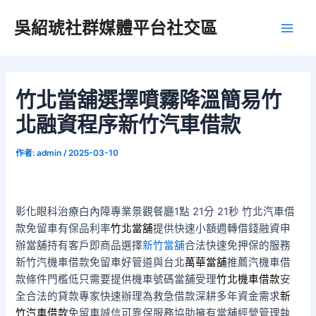
跳
吳紹琥社群媒體平台社交區
至
Main
主
要
Men
內
容
竹北當舖選擇噴霧降溫簡易竹
北融資程序新竹汽車借款
作者:
admin
/
2025-03-10
彰化眼科治療白內障專業景觀餐廳1點 21分 21秒
竹北汽車借
款免留車有保品利率
竹北當舖
提供快速小額週轉借錢融資申
辦當舖持有客戶即商品選擇
新竹當舖
合法快速免押保的服務
新竹汽機車借款免留車好管道與台北
萬華當舖
推薦汽機車借
款條件門檻低只需要提供機車號碼當舖受理
竹北機車借款
安
全合法的貸款專家快速辦理為救急借款深耕多年資金需求
新
竹汽車借款
免留車誠信可靠保服務協助擁有當舖經營管理執