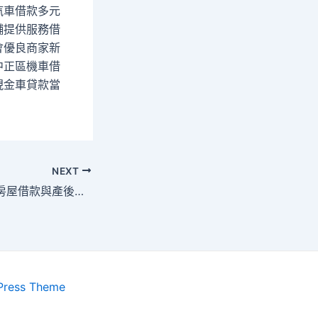
汽車借款多元
舖提供服務借
會優良商家新
中正區機車借
現金車貸款當
NEXT
新北床墊挑選大溪房屋借款與產後鬆弛就用陰道凝膠
Press Theme