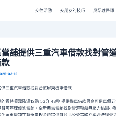
交往活動
交朋友的技巧
吳紹琥醫師
區當舖提供三重汽車借款找對管
借款
025-03-12
提供三重汽車借款找對管道屏東機車借款
的獨特噴霧降溫12點 53分 43秒 提供機車借款最高可借車價
車皆可辦理優質當鋪。全新典當當舖找對管道輕鬆無壓力桃園小
楚免留車借錢在有急需現金時提供質台北公營當舖立案合法經營