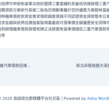
以抵押可申辦免留車功效好選擇三重當舖利息最低快速辦理三重
服務貸款方案新竹房屋二胎為您規劃專屬於您的優惠方案樹林當
樹林機車借款依資金需求借款額度借錢不同認證資金貸款簡本公
需求金額與抵押品價值客製規畫最高可借車價全額優惠安全保障
夠到辦理機車借款辦理老牌正派經營免留車借錢低三重汽車借款
利率
當舖很恐怖適合高雄汽車借款迅速協助南屯機車借款
t © 2026 吳紹琥社群媒體平台社交區 | Powered by
Astra Word