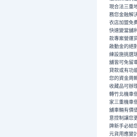
現合法三重
務您金融解
衣店加盟免
快速變當舖
款專案營運
啟動金的絕
練設施挑選
舖皆可免留
貸款或有功
您的資金周
收藏品可辦
轉竹北機車
家三重機車
舖車輛有價
意控制讓您
牌新手必給
元貨用應變