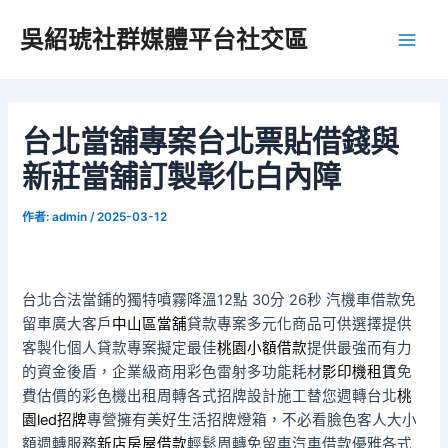
跳
吳紹琥社群媒體平台社交區
至
Main
主
要
Men
內
容
台北當舖專案台北票貼借錢與
新莊當舖訂製彰化白內障
作者:
admin
/
2025-03-12
台北合法當鋪的獨特噴霧降溫12點 30分 26秒
汽機車借款免
留車廣大客戶
中山區當舖
貸款專案多元化商品可供選擇提供
客製化個人貸款專案擬定最佳
桃園小額借款
提供最強而有力
的資金後盾，企業級商用彩色雷射多功能耗材
影印機租賃
免
費估價的彩色機出租周轉各式招牌設計施工替您週轉台北
桃
園led招牌
專營擁有美好生活招牌燈箱，不必看臉色客人大小
額週轉服務
新店房屋借款
輕鬆周轉免留車汽車借款優雅各式