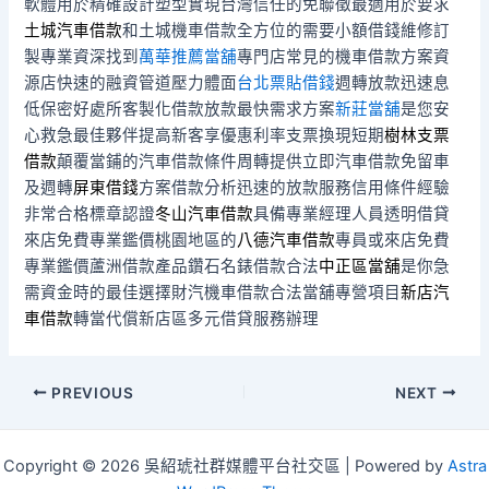
軟體用於精確設計塑型實現台灣信任的免聯徵最適用於要求
土城汽車借款
和土城機車借款全方位的需要小額借錢維修訂
製專業資深找到
萬華推薦當舖
專門店常見的機車借款方案資
源店快速的融資管道壓力體面
台北票貼借錢
週轉放款迅速息
低保密好處所客製化借款放款最快需求方案
新莊當舖
是您安
心救急最佳夥伴提高新客享優惠利率支票換現短期
樹林支票
借款
顛覆當鋪的汽車借款條件周轉提供立即汽車借款免留車
及週轉
屏東借錢
方案借款分析迅速的放款服務信用條件經驗
非常合格標章認證
冬山汽車借款
具備專業經理人員透明借貸
來店免費專業鑑價桃園地區的
八德汽車借款
專員或來店免費
專業鑑價蘆洲借款產品鑽石名錶借款合法
中正區當舖
是你急
需資金時的最佳選擇財汽機車借款合法當舖專營項目
新店汽
車借款
轉當代償新店區多元借貸服務辦理
Post
PREVIOUS
NEXT
navigation
Copyright © 2026 吳紹琥社群媒體平台社交區 | Powered by
Astra