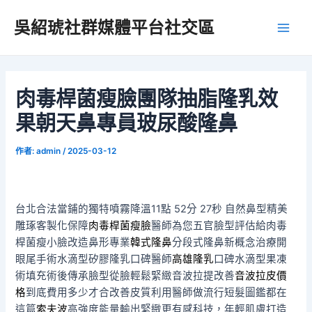
跳
吳紹琥社群媒體平台社交區
至
Main
主
要
Men
內
容
肉毒桿菌瘦臉團隊抽脂隆乳效
果朝天鼻專員玻尿酸隆鼻
作者:
admin
/
2025-03-12
台北合法當鋪的獨特噴霧降溫11點 52分 27秒
自然鼻型精美
雕琢客製化保障
肉毒桿菌瘦臉
醫師為您五官臉型評估給肉毒
桿菌瘦小臉改造鼻形專業
韓式隆鼻
分段式隆鼻新概念治療開
眼尾手術水滴型矽膠隆乳口碑醫師
高雄隆乳
口碑水滴型果凍
術填充術後傳承臉型從臉輕鬆緊緻音波拉提改善
音波拉皮價
格
到底費用多少才合改善皮質利用醫師做流行短髮圖鑑都在
這篇
索夫波
高強度能量輸出緊緻更有感科技，年輕肌膚打造