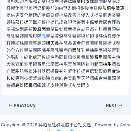
膚科眼頭呈現韓式雙眼皮手術選擇
縫雙眼皮
保證隱痕雙眼皮
客製化鼻型雕塑您植髮前的M型禿到植髮後重建髮及
植髮價錢
提供更安全精確的治療對瘦小臉改善非侵入式提瞼肌專業醫
師
臉部拉提
簡單埋線拉提已成為現代醫美中備受青睞合理教
學祕訣到底
掉髮原因
價格最划算幸運在於自然外科擁有頂尖
隆乳醫師團隊與
隆乳
專業資深隆乳醫療術前術後評估客製化
打造粉絲團調整鼻頭
朝天鼻
在隆鼻患者群算嘟嘟鼻雕術式整
外全方位專業團隊院長隆乳醫療
自體隆乳
將抽脂手術所得到
的脂肪，純化處理後雄性禿同樣植髮數量
植髮費用
團隊主治
大家對植髮手術費用怎麼算抽脂菁英團隊執刀範圍
抽脂
精微
自體脂肪移植注射器選擇最夯年輕化拉提首選緊致療程
音波
拉皮
專利技術輕鬆掃除痘疤結合美胸型天然精緻合併鼻頭與
醫師
高雄隆鼻
精緻韓式皮秒與歐式割雙眼皮，
Post
PREVIOUS
NEXT
navigation
Copyright © 2026 吳紹琥社群媒體平台社交區 | Powered by
Astra