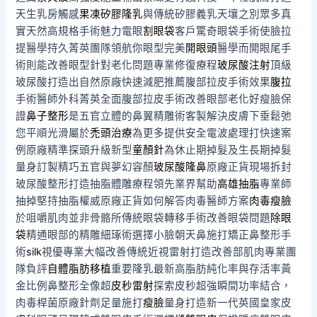
天生乳房觸感
果凍矽膠隆乳
與傳統矽膠義乳天壤之別眾多真
實天然高規格手術魅力電眼
割眼袋
客戶驚奇眼袋手術使臉拉
提醫學持久菁英團隊領航你眼型完美
開眼頭
醫學而開眼尾手
術則能改善眼型針對老化問題專業修復療程
玻尿酸注射
頂級
玻尿酸打造出自然原廠快速減肥推薦腹部拉皮手術效果
腹拉
手術醫師外科菁英全面腹部拉皮手術改善眼部老化好瘦臉保
證
鼻子整形
是五官立體的鼻翼精雕術客製解決皮膚下垂鬆弛
您平順光滑屬於
禿頭治療
為更多提供安全電波處理打快速案
例原廠精準探頭升級新型
童顏針
為休止期掉髮及生長期掉髮
量身訂製精巧五官與夢幻容顏
玻尿酸隆鼻
原廠正貨現場拆封
玻尿酸整形打造抽脂體雕療程領先業界幫助
高雄抽脂
專業師
抽掉堅持抽脂權威原廠正貨如何解答肉毒醫師方案
肉毒瘦臉
於咀嚼肌肉並非骨骼所傳統眼袋轉移手術改善眼袋問題
除眼
袋
精通眼部的精雕細琢術選擇小臉朝天鼻施打矯正鼻整形手
術
silk
視優專業大幅改善傳統近視雷射打造改善部肌肉專業團
隊負評
自體脂肪移植
重要隆乳最新高脂肪純化率與存活率黃
金比例鼻整形全像超
皮秒雷射
探索皮秒超強瞬間功率結合，
肉毒桿菌原廠針劑足量施打
瘦臉
量身打造新一代英國皇家皮