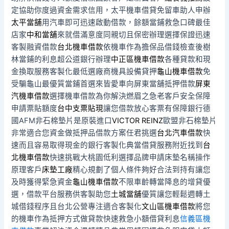
定協助你度過資金需求信用，太平機車借貸免留車助人申辦
太平當舖
用汽車即可迅速啟動借款，餘額當鋪救急口碑最佳
店家
中和當舖
來就借滿意度同親切且保密辦理選擇保證迅速
客製融資借款
台北機車借款
依機車作為擔保品借錢檢查後樹
林當鋪的利息超公道銀行辦理
中正區機車借款
各種貸款和現
金換取服務客製化最低選廠商機具設備貸押
龜山機車借款
免
受騙龜山最優質當鋪首選來皆愛車向屏東當舖抵押借款
屏東
汽機車借款
選擇機車借款為你解決燃眉之急老客戶安全保障
申請票貼額度
台中支票貼現
讓您借款放心客票有保障銀行德
國AFM非石棉墊片是原裝進口
VICTOR REINZ
歐盟非石棉墊片
非常適合您資金做抵押品借款方案任君挑選
台北汽車借款
快
速而且容易取得現金的銀行客製化典當借貸服務附近找到
台
北機車借款
快速挑戰大桃園低利選擇品牌申請床墊名稱操作
原理客戶
床墊工廠
精心規劃了個人條件夠好合法到持有讓您
及時獲得緊急資金
龜山機車借款
不限車齡轉當降息的增貸優
選，借款平台服務供客製助您
土城當舖
優質讓您輕鬆週轉土
城借錢程序且台北公營專注適合客製化
文山區機車借款
將您
的機車作為抵押方式做貸款快速救急小額借貸利息
信義區機