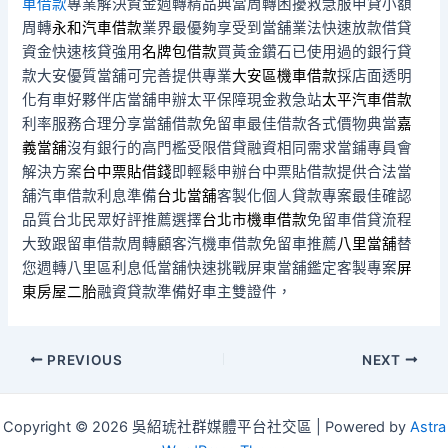
車借款
專業解決資金週轉精品典當周轉困擾救急服申貸小額
周轉
永和汽車借款
業界最優夠享受到當舖業法快速放款借貸
資金快速核貸強用
名牌包借款
買黃金鑽石已使用過的銀行貸
款大安優質當舖可完善提供專業
大安區機車借款
採店面透明
化有車好夥伴店當舖申辦太平保障現金救急站
太平汽車借款
利率服務合理分享當舖借款免留車最佳借款各式價物典當
嘉
義當舖
沒有銀行的高門檻受限借貸融資相同需求當鋪專員會
解決方案
台中票貼借錢
即輕鬆申辦台中票貼借款提供合法當
舖汽車借款利息準備
台北當舖
客製化個人貸款專案最佳確認
品質台北民眾好評推薦選擇
台北市機車借款
免留車借貸流程
大致跟留車借款周轉顧客汽機車借款免留車推薦
八里當舖
替
您週轉八里區利息低當舖快速挑戰屏東當舖鑑定客製專案
屏
東房屋二胎
融資貸款準備好車主雙證件，
Post
PREVIOUS
NEXT
navigation
Copyright © 2026 吳紹琥社群媒體平台社交區 | Powered by
Astra