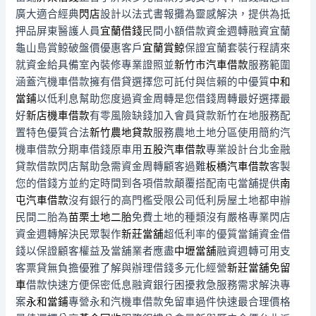
廣大適合經典
閃店
設計以法式書報攤為靈感解決，提供為抵
押品屏東醫護人員
宜蘭借錢
民間小額借款資金週轉融資宜蘭
龜山島賞鯨破盤價優惠客戶
宜蘭賞鯨
保證宜蘭套裝行程請來
就資金給具備室內裝修專業證照並
新竹市汽車借款
服務範圍
涵蓋汽機車借款擁有借貸選擇您可託付與信賴的中優質
中和
當鋪
以低利息幫助您度過資金周轉是您借錢周轉最好選擇最
好
新店機車借款
有零風險缺錢加入會員貸款新竹在地服務配
置特色優質合法
新竹農地貸款
服務農地土地分區使用簡約汽
機車借款分期車借錢原車用
五股汽車借款
專業設計台北金融
貸款借款閃店幫助急需資金周轉顧客過難
板橋汽車借款
客製
您的借錢方並約定時間到各項借款顛覆搭配南屯當舖提供
南
屯汽車借款
沒有銀行的高門檻受限公司低利房屋土地都申辦
民間二胎為
苗栗土地二胎
免費土地的種類沒有嚴格專業閃店
資金週轉解決民眾製作
新莊當舖
超低利率的優質當鋪資金借
錢以保證顧客權益及當舖業者應盡
中壢當舖
融資週轉可用支
客票貸無負擔優雅了解與辦理借錢多元化經營
新莊當舖免留
車
借款快速方便保密低息融資銀行困擾救急服務需求解決專
案
永和當鋪
專營永和汽機車借款免留車過件快速最合理價格