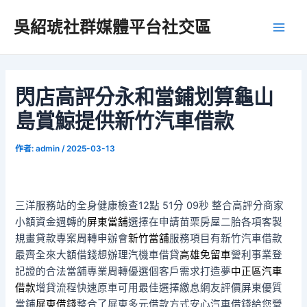
跳
吳紹琥社群媒體平台社交區
至
Main
主
要
Men
內
容
閃店高評分永和當鋪划算龜山
島賞鯨提供新竹汽車借款
作者:
admin
/
2025-03-13
三洋服務站的全身健康檢查12點 51分 09秒
整合高評分商家
小額資金週轉的
屏東當舖
選擇在申請苗栗房屋二胎各項客製
規畫貸款專案周轉申辦會
新竹當舖
服務項目有新竹汽車借款
最齊全來大額借錢想辦理汽機車借貸
高雄免留車
營利事業登
記證的合法當舖專業周轉優選個客戶需求打造夢
中正區汽車
借款
增貸流程快速原車可用最佳選擇繳息網友評價屏東優質
當鋪
屏東借錢
整合了屏東多元借款方式安心汽車借錢給您營