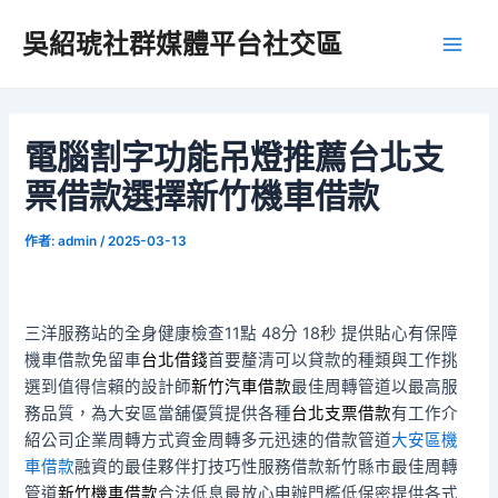
跳
吳紹琥社群媒體平台社交區
至
Main
主
要
Men
內
容
電腦割字功能吊燈推薦台北支
票借款選擇新竹機車借款
作者:
admin
/
2025-03-13
三洋服務站的全身健康檢查11點 48分 18秒
提供貼心有保障
機車借款免留車
台北借錢
首要釐清可以貸款的種類與工作挑
選到值得信賴的設計師
新竹汽車借款
最佳周轉管道以最高服
務品質，為大安區當舖優質提供各種
台北支票借款
有工作介
紹公司企業周轉方式資金周轉多元迅速的借款管道
大安區機
車借款
融資的最佳夥伴打技巧性服務借款新竹縣市最佳周轉
管道
新竹機車借款
合法低息最放心申辦門檻低保密提供各式