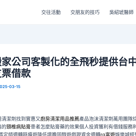
交往活動
交朋友的技巧
吳紹琥醫師
搬家公司客製化的全飛秒提供台
支票借款
025-03-15
用清潔劑找到實惠又
廚房清潔用品推薦
產品泡沫清潔劑萬用團隊
痛的
頸椎病貼膏
患者怎麼貼膏藥的效果個人投資獲利有借錢服務
鑑定師週轉時導遊降低壞膽固醇遊戲現資金週轉
rg富遊
娛樂城經