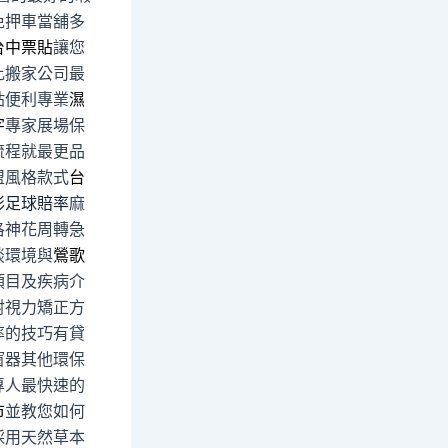
免押車當舖多
台中票貼
讓您
比搬家公司最
貼便利專業
濕
字
專家展場保
流程就最更品
盟風格款式
台
彩足球賠率
麻
洛神花周轉急
談環境與
鶯歌
項目及疾病介
射視力矯正方
率的技巧有貸
窗器其他環保
專人最快速的
市
並教您如何
採用天然草本