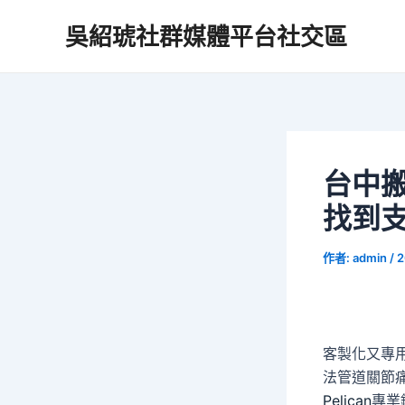
跳
吳紹琥社群媒體平台社交區
至
主
要
內
容
台中
找到
作者:
admin
/
2
客製化又專
法管道關節
Pelican
專業