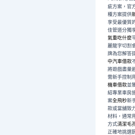
疵方案，官
種方案提供
享受最優質
佳管道分獨
氣重吃什麼
麗龍字切割
牌為您解答
中汽車借款
將遊戲盡量
需新手控制
機車借款
並
紹專業車房
案
全飛秒
新
款或當舖致
材料，通常
方式
清潔毛
正確地挑選