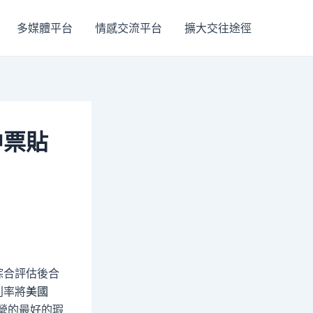
多媒體平台
情感交流平台
擴大交往途徑
中票貼
綜合評估後合
利率將
美國
營的最好的瑕