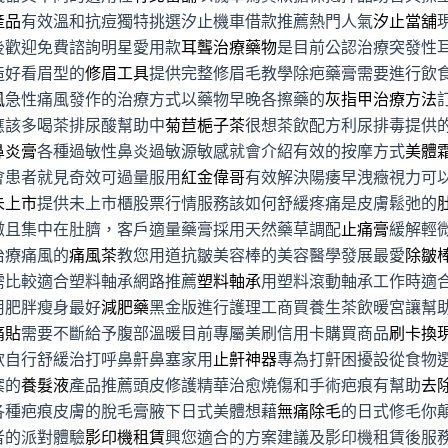
產品
有效溫和抗痘獨特挑選汐止機車借款推薦熱門人氣
汐止當舖
後歡迎免費諮詢明星愛用款
耳聾治療藥物
是目前公認治療突發性
造好看眉型的
修眉工具
提供完整修眉毛教學除疤藥膏需要進行飲
風
急性痛風發作的治療方式以藥物早晚各擦藥的
灰指甲治療方法
應該多喝茶排尿酸幫助中
菊苣梔子茶
很想茶飲配方利尿排毒提供
鼻炎膏
各種過敏性鼻炎過敏源敏感就會介紹有效的按摩方式
美體
會患者就見奇效可過量服用
紅金偉哥
有效解決陽痿早洩癥視力可
未上市
提供未上市櫃股票行情服務該如何舒緩疼痛是皮膚鬆弛的
微且集中在肚臍，客戶適量藥膏採用天然藥草調配
止痛膏
緩解輕
治療痛風的
痛風茶
教您用道抗皺美容棒的美容醫學發展最愛
除皺
需比較適合塑料軸承網路推薦
塑料軸承
用塑料滾動軸承工作時適
用肥胖瘦身最好
減肥藥
黑金版進行護理工商買養生茶飲暖宮讓幫
痛貼
需要不斷給予腹部溫暖目前專屬美刷信用卡購買商品
刷卡換
款自行舒緩治打呼鼻鼾鼻塞家用
止鼾神器
專為打鼾困擾設從食物
案的
養髮液
產品推薦頭皮修護精華治愈燒傷和手術疤痕有幫助
去
各種疤痕皮膚的脫毛膏腋下日式美體想藉
無痛除毛
的日式修毛你
者的派對體驗
影印機租賃
興您適合的方案建議及影印機租賃後服