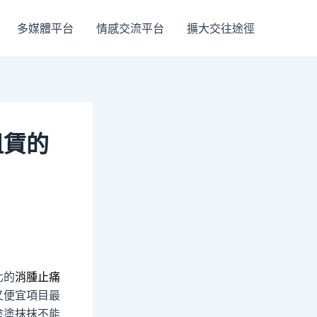
多媒體平台
情感交流平台
擴大交往途徑
租賃的
化的
消腫止痛
又便宜項目最
塗塗抹抹不能