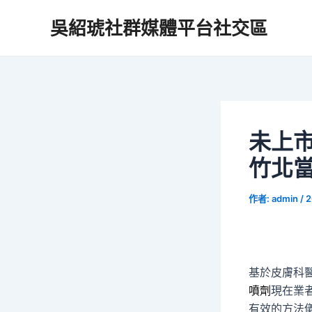
跳
吳紹琥社群媒體平台社交區
至
主
要
內
容
未上
竹北
作者:
admin
/
2
基於皮膚科
噴劑
現在業
有效的方法