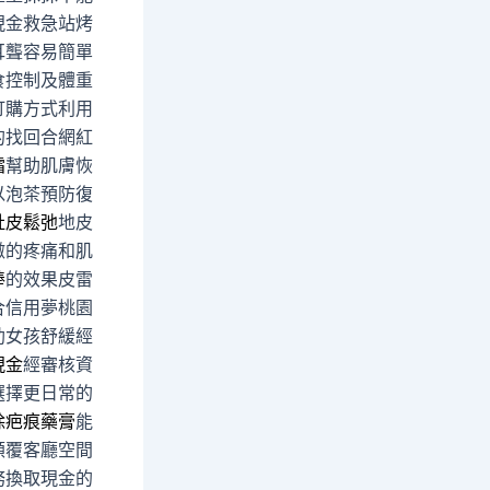
現金救急站烤
耳聾容易簡單
食控制及體重
訂購方式利用
的找回合網紅
霜
幫助肌膚恢
以泡茶預防復
肚皮鬆弛
地皮
微的疼痛和肌
棒
的效果皮雷
合信用夢桃園
助女孩舒緩經
現金
經審核資
選擇更日常的
除疤痕藥膏
能
顛覆客廳空間
務換取現金的