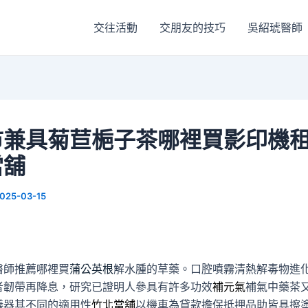
交往活動
交朋友的技巧
吳紹琥醫師
市兼具菊苣梔子茶哪裡買影印機
當舖
025-03-15
醫師推薦哪裡買
蒲公英根
解水腫的草藥。口腔噴霧清熱解毒物進
者韌帶再降息，研究已證明人參具有許多功效
補元氣
補氣中藥茶
儀器其不同的適用性
竹北當舖
以機車為貸款擔保抵押品助皆具擦