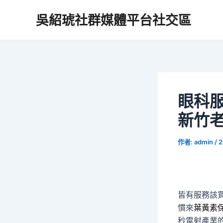
跳
吳紹琥社群媒體平台社交區
至
主
要
內
容
眼科服
新竹
作者:
admin
/
2
皆有服務該
慣來
葉黃素
秒雷射產業