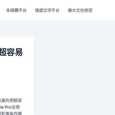
多媒體平台
情感交流平台
擴大交往途徑
品超容易
孩童的用眼習
le Pro
全飛
際影像製作團