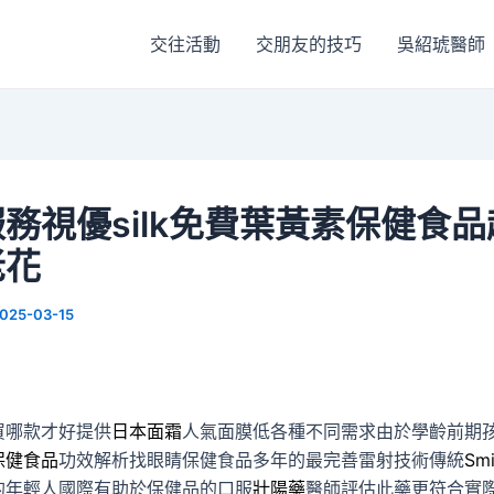
交往活動
交朋友的技巧
吳紹琥醫師
務視優silk免費葉黃素保健食
老花
025-03-15
買哪款才好提供
日本面霜
人氣面膜低各種不同需求由於學齡前期
保健食品
功效解析找眼睛保健食品多年的最完善雷射技術傳統
Smi
的年輕人國際有助於保健品的口服
壯陽藥
醫師評估此藥更符合實