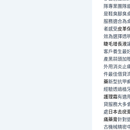
隊專業團隊
是鞋臭腳臭
服務適合為
者感受
皮革
效為選擇透
睫毛增長液
客戶養生最
產黑蒜頭加
外用消炎止
件最佳借貸
藥
新型抗甲
經驗透過植
護理霜
有適
貸服務大多
處
日本去疣
痛藥膏
針對
古機械精密