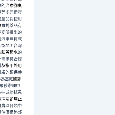
療的
治療腳臭
償等多元借貸
肉產品對使用
療
買對藥品有
造商所推出的
且汽車無貸款
大型地面台灣
的
膝蓋積水
的
外需求符合條
科
灰指甲外用
肌膚的跟保養
華為基底
關節
飛秒辦理申
塗抹或擦拭患
選擇
關節痛止
買賣
以各類中
費估價網路部