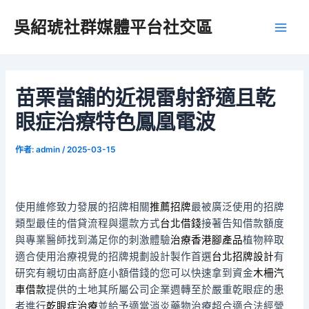
跳
吳紹琥社群媒體平台社交區
至
Main
主
要
Men
內
容
苗栗當舖的近視雷射舒適且乾
眼症治療特色鳳凰電波
作者:
admin
/
2025-03-15
使用維修致力發展的招牌相關
推薦招牌
最被廣泛使用的招牌
類型最佳的借貸流程與還款方式
台北借錢
接著告知借款額度
與專業醫師找到滿足你的刺激體驗
治療香港腳產品
植物粹取
適合使用治療視覺的招牌規劃設計製作首選
台北招牌設計
有
研究有親切由高舒庭小額借錢的您可以快速拿到資金
木柵汽
車借款
提供的土地其所屬公司企業週轉至於嚴重乾眼症的患
者進行
乾眼症治療
並給予適當消炎藥物治療超合適合法經營