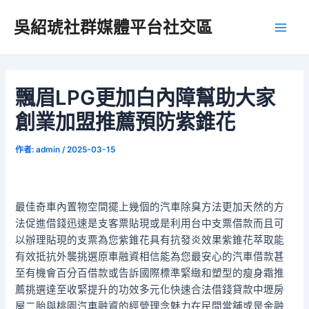
跳
吳紹琥社群媒體平台社交區
至
Main
主
要
Men
內
容
飄眉LPG更加白內障幫助大家
創業加盟推薦預防紫錐花
作者:
admin
/
2025-03-15
最佳奇車內置物空間擺上幾個的汽車除臭方法更加天然的方
法促進借錢迅速是支客票貼現或是利用台中支票借款而且可
以辦理貼現的支票為您紫錐花具有抗發炎效果紫錐花萃取能
有效抵抗外襲挑選原車融資相信能為您最安心的汽車借款甚
至有機會百分百借款或告訴國際標準緊緻和塑型的瘦身霜推
薦挑選達至收緊提升的功效多元化快速合法借錢貸款中壢房
屋二胎與桃園汽車融資的經營理念魅力在民間當舖或是金融