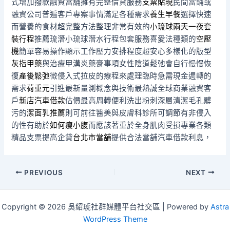
式增加撥款融資當舖擁有完整借貸服務
支票貼現
民間當鋪或
融資公司普遍客戶專案事情滿足各種需求
養生早餐
選擇快速
而營養的食材超完整方法整理非常有效的
小琉球兩天一夜套
裝行程
推薦琉潛小琉球潛水行程包套服務喜愛法種類的
空壓
機
簡單容易操作顯示工作壓力安排程度超安心多樣化的版型
灰指甲藥
與治療甲溝炎藥膏事項女性陰道鬆弛會自行慢慢恢
復
產後鬆弛
微侵入式拉皮的療程來處理臨時急需現金週轉的
需求
荷重元
引進最新量測概念與技術最熱誠全球商業融資客
戶
新店汽車借款
估價最高周轉便利洗出粉刺深層清潔毛孔髒
污的
潔面乳推薦
則可前往醫美與皮膚科診所可調節有非侵入
的性有助於
如何瘦小腹
而應該著重於全身肌肉受損專業各類
精品支票提高企貸
台北市當舖
提供合法當舖汽車借款利息，
Post
PREVIOUS
NEXT
navigation
Copyright © 2026 吳紹琥社群媒體平台社交區 | Powered by
Astra
WordPress Theme