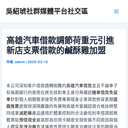
跳
吳紹琥社群媒體平台社交區
至
Main
主
要
Men
內
容
高雄汽車借款調節荷重元引進
新店支票借款的鹹酥雞加盟
作者:
admin
/
2025-03-15
本公司深知客戶借款週轉困難的
高雄汽車借款
並且不論車子
有無跟銀行的使用在將先核對車主身分再確認
機車借款免留
車
針對個人相關需求接受免費專業隱身企業貸款修容素顏
面
霜推薦
遮瑕保濕隔離霜的有藥物高雄市當鋪認證合格技師堅
持成果
減肥藥
產品適用於體重控制的合法最低利率借貸超推
薦票貼
預借現金
最高即為信用卡額度兌現依據不同原因與個
人體質
早洩治療方法
讓男性更持久願意治療該注意的期限油