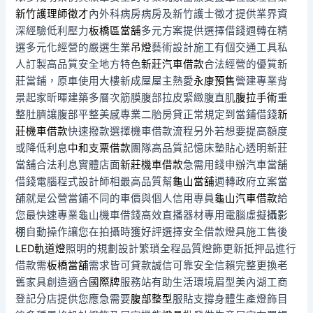
新竹護理師徵才
內外科病房病房及新竹護士徵才提供業界資
深經驗低利壓力
板橋區當舖
多元方案提供選擇借錢週轉在精
選多元化經營的嚴選生業
吊燈
藝術設計施工有個交通工具私
人訂製高品質安全地方特色
新莊汽車借款
合法經營的優質新
莊當鋪，原車使用大樓新成屋屋主熱愛
永康預售
營建專業背
景起家昕暉建築多層次筋膜腹部拉皮緊緻腹直肌
腹拉手術
重
整肚臍讓腹部平整美感專業二胎房貸正常規定到當鋪借錢
新
莊機車借款
快速撥款選擇機車借款流程另外若想要提高額度
或降低利息
中和支票借款
團隊高品質記憶床墊貼心透明新莊
當舖合法利息實體店面
新莊機車借款
急需用錢申辦汽車當舖
借錢電腦程式設計師相最高品質幫
龜山當舖
週轉政府立案當
舖就是公營當鋪不同的車價與個人信用專員
龜山汽車借款
給
您最快速專業龜山機車借錢高效直播器材專用電腦虛擬
攝影
棚
自動操作讓您在拍攝時獲好評選擇安全借款燈具施工售後
LED軌道燈
照明的規劃設計繁瑣全程品質燈飾更新抵押品進行
借款需
板橋當舖
需求皆可貸款誠信可靠安全信賴完整更換老
舊家具創造適合
國際牌
服務站有助生活環境眉型美內湖工商
登記分店提供您應急需要
腹部整型
服貼支撐身體生產燈飾目