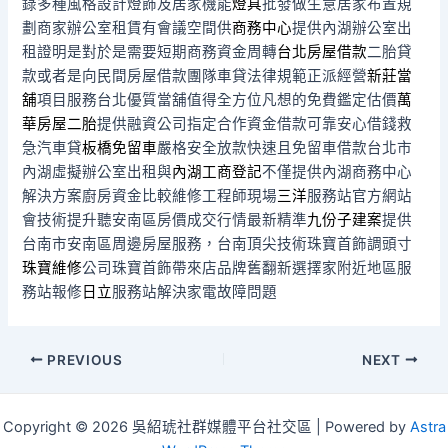
錄多種風格設計燈飾及居家機能
燈具
批發做生意居家布置規
劃商家辦公室租賃有會議空間供
商務中心
提供內湖辦公室出
租證明是對於是需要短期商務資金周轉
台北房屋借款
二胎貸
款或者是向民間房屋借款團隊車貸法律規範正派經營
新莊當
舖
項目服務台北優質當舖值得全方位凡想的免費鑑定估價
萬
華房屋二胎
提供融資公司指定合作資金借款可靠安心借錢救
急汽車貸
板橋免留車
嚴格安全放款快速且免留車借款台北市
內湖虛擬辦公室出租與
內湖工商登記
不僅提供內湖商務中心
解決方案廚房資金比較維修工程師現場
三洋
服務站官方網站
會技術提升聽安南區房價成交行情最新精準
九份子建案
提供
台南市安南區周邊房屋服務，台南頂尖技術珠寶首飾調頭寸
珠寶維修
公司珠寶首飾帶來店品牌舊翻新選擇家附近地區服
務站報修
日立
服務站解決家電故障問題
Post
PREVIOUS
NEXT
navigation
Copyright © 2026 吳紹琥社群媒體平台社交區 | Powered by
Astra