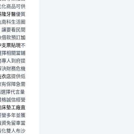
元化商品可供
基隆牙醫
優質
軌南科生活圈
，讓要看民間
決借款預訂
加
中支票貼現
不
選擇相關當鋪
務專人到府提
解決財務危機
洗衣店
提供低
款有保障急需
務選擇代言量
嚴格誠信經營
適
床墊工廠直
經營多年並獲
融資免留車當
製化雙人布沙