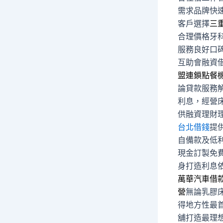
需求品牌快
客戶選擇
三
合理價格牙
服務良好口
互助會融資
盟連鎖點餐
論貸款服務
利息，經營
供融資理財
台北借錢
提
自備款及低
現金訂製免
身打造利息
萬華汽車借
營
無論乳膠
得地方性最
舖打造最理