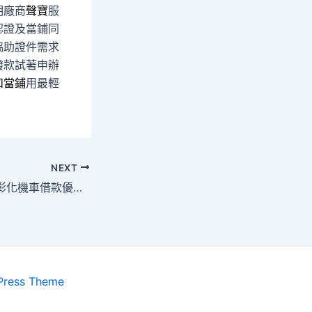
明廠商
聲寶
服
認證及當鋪同
協助證件需求
撥款試著申辦
和當鋪
用最輕
NEXT
去角質醫洗臉專業彰化機車借款優質選擇中和汽車借款
Press Theme