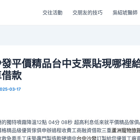
交往活動
交朋友的技巧
吳紹琥醫師
沙發平價精品台中支票貼現哪裡
車借款
025-03-17
的獨特噴霧降溫12點 04分 08秒
超高利息低來就平價精品傢俱
價格精品級優質傢俱申辦過程收費工商融資借款三重
蘆洲寵物旅
會救急要手工床墊專門製造軟硬適中
台中沙發
訂製給您優質工廠