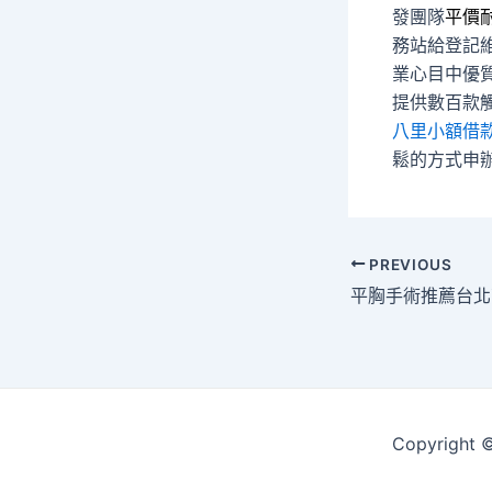
發團隊
平價
務站給登記
業心目中優
提供數百款
八里小額借
鬆的方式申
Post
PREVIOUS
navigation
Copyrigh