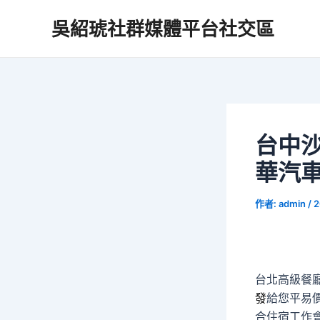
跳
吳紹琥社群媒體平台社交區
至
主
要
內
容
台中
華汽
作者:
admin
/
2
台北高級餐廳
發
給您平易
合住宿工作