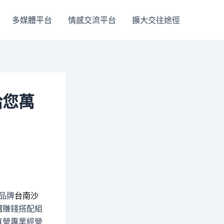
多媒體平台
情感交流平台
擴大交往途徑
給您萬
品牌
台南沙
館
賺錢搭配組
直營專業經營