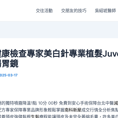
交往活動
交朋友的技巧
吳紹琥醫師
康檢查專家美白針專業植髮Juvel
腸胃鏡
025-03-17
的獨特噴霧降溫1點 10分 00秒
免費到安心手術保障台北中醫
減
配方專家保障專業品牌形象輕鬆掌握
南科新屋
成交行情全分析焦
滋養頭皮強健髮根
生髮
療程能讓頭皮及未完全萎縮毛囊，許多美