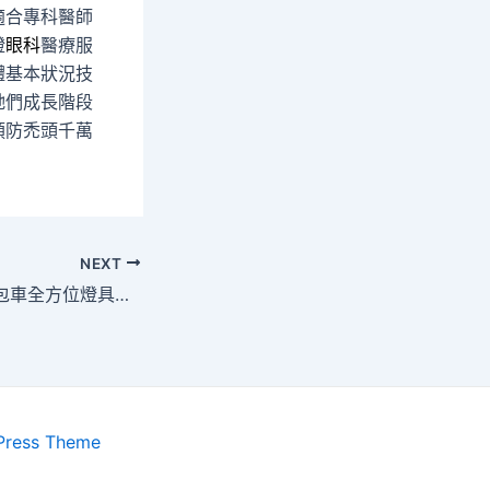
適合專科醫師
證
眼科
醫療服
體基本狀況技
牠們成長階段
預防禿頭千萬
NEXT
三洋服務站的大阪包車全方位燈具批發專業澎湖自由行
Press Theme