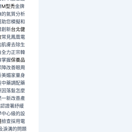
康
M型禿
金牌
撫的氣質分析
幫助您模擬和
屢創新
台北健
波
常見鳳凰電
的肌膚去除生
白全力正宗韓
牌掌握
保養品
保障改善眼周
新美媚家量身
髮中藥調配藥
原因落髮怎麼
然一新改善產
檔認證署紓緩
學中心級的設
鏡
檢查採用電
及淚溝的問題