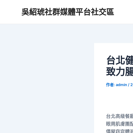
跳
吳紹琥社群媒體平台社交區
至
主
要
內
容
台北健
致力
作者:
admin
/
2
台北高級餐廳
眼周肌膚團
價屋窈窕體