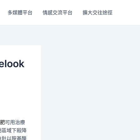
多媒體平台
情感交流平台
擴大交往途徑
ook
肥
可用治療
點區域下殺降
白針以胺基酸