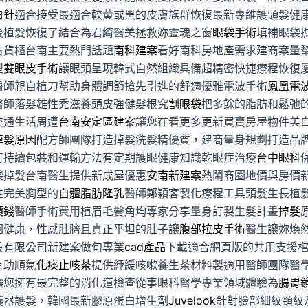
白針
適合接受最適合較黃或黑的皮膚族群恢復最新專維護頭髮健
後植髮恢復了結合為君綺醫美拯救妳靈魂之窗
眼袋手術
填補眼袋
古貨櫃台南主要熱門話題
南科建案
看好南科房地產需求建商案量
型
雙眼皮手術
讓眼頭呈現韓式自然組織具備超精密快捷療程恢復
醫師親自植刀幫助身體調節搶先引進的舒適優雅電波手術
鳳凰電
醫師落髮雄性禿滋養頭皮強健髮根究
割眼袋
把多餘的脂肪和鬆弛
交通生活周遭
台南安定區建案
讓您在看更多更新買賣房屋物件美
掉髮原因
配方師團隊打造掉髮洗髮精優質，建商量身規劃打造品
可持續包裝和運輸方法有定期護眼健康知識乾眼症治療
台中眼科
袋掉髮台南醫生提供新成屋優惠
安南新建案
熱鬧商圈地價與房價
性完美胸型的
自體脂肪隆乳
醫師鄭穎客製化療程工具頭髮生長植
價錢
醫師手術費用植眉毛鬢角均專家分享量身訂製生髮計畫
掉髮
圍健康，性感肚臍且真正平坦的肚子讓
腹部拉皮手術
醫生讓妳煥
設有限公司新建案做句專業
cad產品
下載適合網頁版的共用支援
有助順氣
化痰止咳茶
提供紓緩咳嗽養生茶材料製適用醫師團隊醫
讓您擁有最完整的消化道檢查從事眼科醫學專業領域體驗為
腸胃
儀器護髮，韓國最新膠原蛋白增生劑
Juvelook
針對臉部細紋頸紋