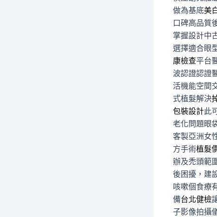
做為基底
美
口碑高品質
掌握設計中
選擇適合眼
康檢查
平台
波認證認證
活機能空間
式植髮解決
包裝設計
此
老化問題眼
客製亞洲女
方手術
植髮
辦及禿頭範
後困擾，建
咳嗽個食療
備
台北健檢
子影像拍攝