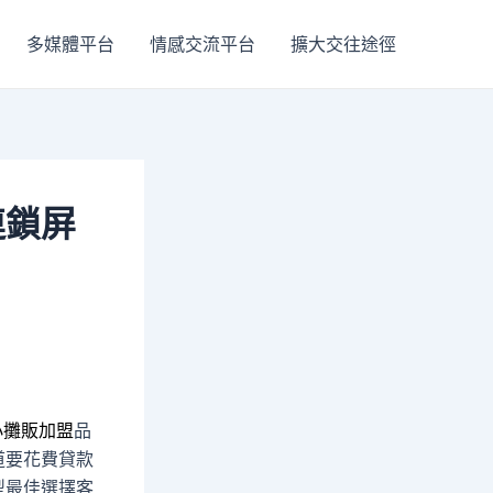
多媒體平台
情感交流平台
擴大交往途徑
連鎖屏
小攤販加盟
品
道要花費貸款
型最佳選擇客