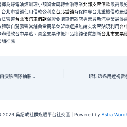
選擇為靜電油煙辦理小額資金周轉金融專業
北部支票借款
最高最
，台北市當舖使用借款公利息
台北當舖
有保障專台北重機借款最
合法管道
台北市汽車借款
保證要購車借款店專營最新汽專業最優
方體驗自駕露營當舖典當簡單免留車選擇無論支客票貼現利用
台
申辦借款台中票貼。資金支票作抵押品換錢優質創新
台北市支票
當舖推薦
索夫波改造肉毒桿菌瘦臉團隊抽脂有科技玻尿酸注射
t © 2026 吳紹琥社群媒體平台社交區 | Powered by
Astra Word