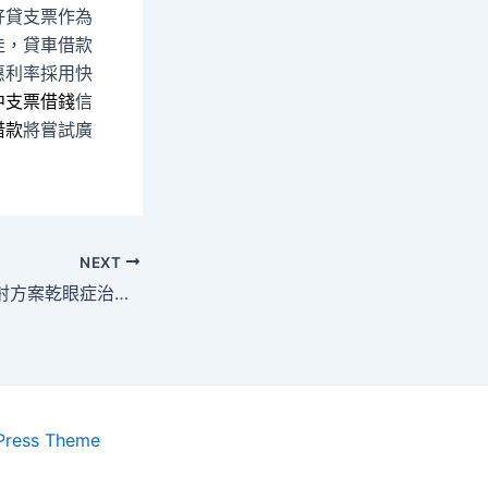
好貸支票作為
佳，貸車借款
惠利率採用快
中支票借錢
信
借款
將嘗試廣
NEXT
眼科透過用近視雷射方案乾眼症治療估算cad健康檢查
Press Theme