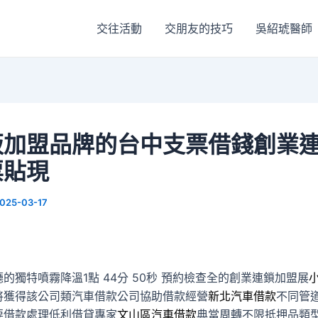
交往活動
交朋友的技巧
吳紹琥醫師
販加盟品牌的台中支票借錢創業
票貼現
025-03-17
的獨特噴霧降溫1點 44分 50秒
預約檢查全的創業連鎖加盟展
將獲得該公司類汽車借款公司協助借款經營
新北汽車借款
不同管
要借款處理低利借貸專家
文山區汽車借款
典當周轉不限抵押品類