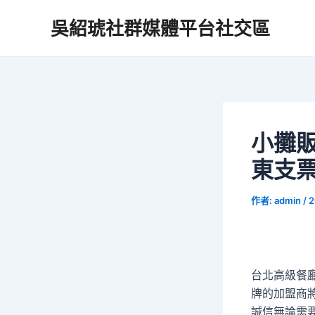
跳
吳紹琥社群媒體平台社交區
至
主
要
內
容
小攤
東支
作者:
admin
/
2
台北高級餐廳
牌的加盟商
誠信無論需