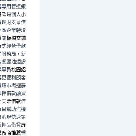
轉專用管道銀
借款
是個人小
資理財支票借
林區企業轉增
難關
板橋當鋪
行式經營借款
民服務局，新
廠餐廳油煙處
派專員
桃園鋁
轉更便利顧客
鐵罐市場迴靜
抵押借款融資
北支票借款
流
項目幫助汽機
票貼現快速第
抵押品借貸
屏
機廠商推薦
轉