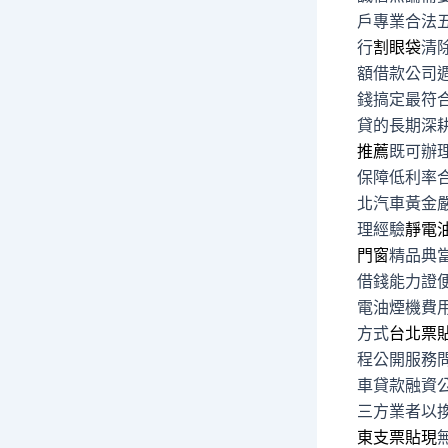
戶專業合法
行
割眼袋
清
額借款公司
錢搞定最符
貸的長期深
推薦
既可辦
保障低利率
北汽車黃金
理經驗
靜電
門窗
精品典
借錢能力證
電油煙機費
方式
台北票
程公開服務
車貸款融資
三方業者以
東支票貼現