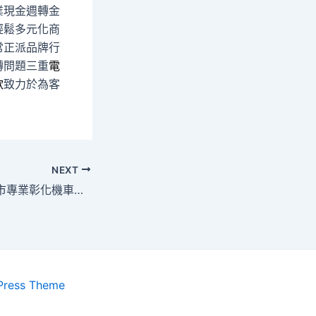
業現金週轉金
輕鬆多元化商
常正派品牌行
轉問題三重
電
款
致力於為客
NEXT
台中票貼專人未上市專業彰化機車借款能辦理中和當舖
Press Theme