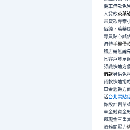
機車借款免
人貸款
茶葉
畫貸款專案
借錢，萬華
專員貼心誠
週轉
手機借
體店鋪無論
具客戶貸足
認識快速方
借款
另供免
貸款快速撥
車金週轉方
活
台北票貼
你設計創業
車金融資金
還現金三重
過難關壓力