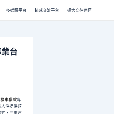
多媒體平台
情感交流平台
擴大交往途徑
專業台
和機車借款
專
請人條提供類
款式，三重汽