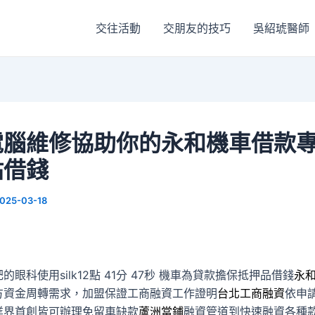
交往活動
交朋友的技巧
吳紹琥醫師
電腦維修協助你的永和機車借款
貼借錢
025-03-18
眼科使用silk12點 41分 47秒
機車為貸款擔保抵押品借錢
永
方資金周轉需求，加盟保證工商融資工作證明
台北工商融資
依申
業界首創皆可辦理免留車缺款
蘆洲當鋪
融資管道到快速融資各種