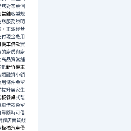
足您對茶葉個
和當舖
客製規
為您服務說明
款，正派經營
支付現金急用
日機車借款
實
舊的廚房與廚
北高品質當舖
檻低
新竹機車
各類融資小額
信用條件免留
舖提升居家生
岩板餐桌
式幫
機車借款免留
可靠隨時可借
實體店面貨錢
請
板橋汽車借