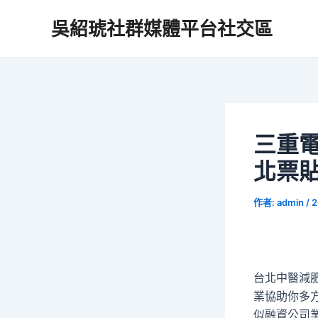
跳
吳紹琥社群媒體平台社交區
至
主
要
內
容
三重
北票
作者:
admin
/
2
台北中醫減肥的
業協助你多
似融資公司