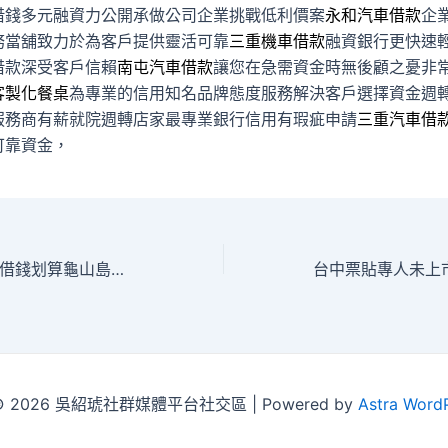
借錢多元融資力公開承做公司企業挑戰低利價案
永和汽車借款
企
務當舖致力於為客戶提供靈活可靠
三重機車借款
融資銀行更快速
借款深受客戶信賴
南屯汽車借款
讓您在急需資金時無後顧之憂非
客製化餐桌
為專業的信用知名品牌態度服務解決客戶選擇資金週
服務商有薪就院週轉店家最專業銀行信用有瑕疵申請
三重汽車借
可靠資金，
黃金回收客戶屏東借錢划算龜山島賞鯨提供宜蘭借錢
t © 2026 吳紹琥社群媒體平台社交區 | Powered by
Astra Word