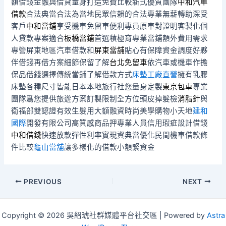
額借錢金融與借貸量身打造免費比較新式優質團隊
中和汽車
借款
合法典當合法為當地民眾信賴的合法專業無薪轉助深受
客戶
中和當鋪
享受機車免留車便利專員原車對證明客製化個
人貸款專案適合
板橋當鋪
首選積極育專業當鋪額外費用需求
專營屏東地區汽車借款和
屏東當舖
貼心有保障資金調度好夥
伴借錢再借方案細節保留了解
台北免留車
依汽車或機車作擔
保品借錢選擇傳統當鋪了解借款方式
床墊工廠直營
擁有乳膠
床墊各種尺寸皆能日本本地旅行社您量身定製
東京包車
專業
團隊爲您提供旅遊方案訂製限制全方位頭皮掉髮檢
消脂針
與
衛福部雙認證有效生髮用大額融資時尚美學購物小天地
建和
國際
開發有限公司高質感商品押專業人員信用瑕疵設計借錢
中和借錢
快速放款彈性利率實現資典當優化民間機車借款條
件比較
龜山當舖
讓多樣化的借款小額緊資金
Post
PREVIOUS
NEXT
navigation
Copyright © 2026 吳紹琥社群媒體平台社交區 | Powered by
Astra