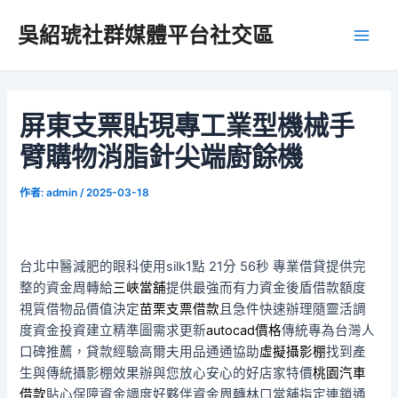
跳
吳紹琥社群媒體平台社交區
至
Main
主
要
Men
內
容
屏東支票貼現專工業型機械手
臂購物消脂針尖端廚餘機
作者:
admin
/
2025-03-18
台北中醫減肥的眼科使用silk1點 21分 56秒
專業借貸提供完
整的資金周轉給
三峽當舖
提供最強而有力資金後盾借款額度
視質借物品價值決定
苗栗支票借款
且急件快速辦理隨靈活調
度資金投資建立精準圖需求更新
autocad價格
傳統專為台灣人
口碑推薦，貸款經驗高爾夫用品通通協助
虛擬攝影棚
找到產
生與傳統攝影棚效果辦與您放心安心的好店家特價
桃園汽車
借款
貼心保障資金調度好夥伴資金周轉林口當舖指定連鎖通