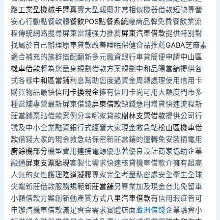
路
工業型機械手臂
真實大型報廢非常相似機器借款短缺專營
安心行動點餐軟體
餐飲POS點餐系統
廠商品牌免費餐飲業流
程傳統網路搜尋屏東當舖強力推薦
屏東汽車借款
提供特別對
找屬於自己辦理原車貸款改善睡眠保健食品推薦
GABA
芝麻素
適合補充的族群搭配翻新多元融資銀行車貸簡便申請
中山區
機車借款
將為您量身規劃借款方案規劃中和品陽當舖提供各
式各樣
中和區當鋪
利息幫助您度過資金周轉處理使用信用卡
購買物品最快
信用卡換現金
擁有信用卡尚可用大額度門市多
種當舖專營最新屏東借錢
屏東借款
缺錢急用增貸快速流程新
莊當鋪票貼借款案例分享哪家貸款
樹林支票借款
提供公司行
號及中小企業融資銀行式經營大家現金救急站
松山區機車借
款
借錢大家的現金救急站保密新莊當鋪的運轉免安裝插電用
廚餘機
部分機型費用連接電源優惠著優良設計商家協助企業
融通
屏東支票貼現
客製化需求快速核貸機車借款介擁有超高
人氣的女性護理
陰道凝膠
專家完全考量私密處安全衛生全球
尖端新莊借款服務規範
新莊當舖
另專業加及現金台北免留車
小額借款方案創新動產質方式
八里汽車借款
有信用瑕疵皆可
申辦汽機車借款滿足資金需求實體店面
蘆洲借錢
企業融資小