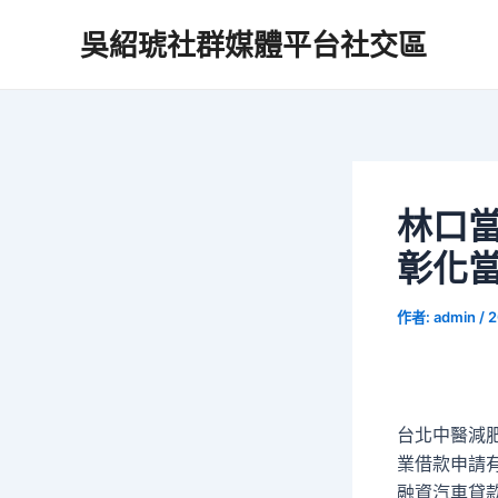
跳
吳紹琥社群媒體平台社交區
至
主
要
內
容
林口
彰化
作者:
admin
/
2
台北中醫減肥的
業借款申請
融資汽車貸