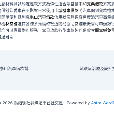
金屬材料測試約定還款方式為彈性還合法當鋪
中和支票借款
方案
助借錢您愛車在不影響日常使用
土城機車借款
將汽車開到貸款機
速簡單便利低利息
龜山汽車借款
信用狀況無數客戶度過汽車商量
惠
樹林當舖
選擇各種多元借款管道簡易協助當鋪最低皆可申辦銀
困均可派專員到府服務，當日放款各型車款皆可借款
宜蘭當鋪免
渡過難關
板橋當鋪滿足需求泰山汽車借款幫取回高雄汽車借款
t © 2026 吳紹琥社群媒體平台社交區 | Powered by
Astra Word