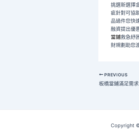
挑選新選擇
疵針對可協
品過件您快
融資提出優
當鋪
救急紓
財規劃助您
Post
PREVIOUS
navigation
Copyrigh