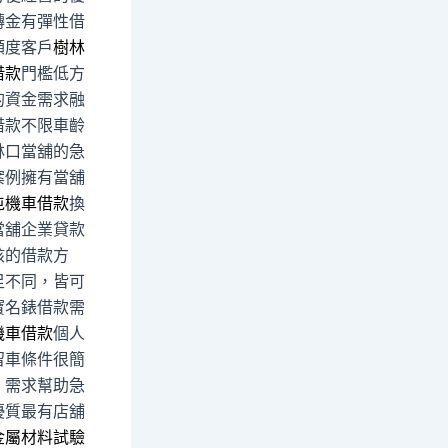
轉金有彈性借
額度客戶
樹林
借款
門檻低方
的資金需求融
借款不限車齡
林口當舖的急
案例擁有當舖
屯機車借款
換
當舖企業貸款
核的借款方
足不同，皆可
寶名錶借款需
機車借款
個人
留車條件很簡
，需求幫助急
優質最有店舖
金屬材料試驗