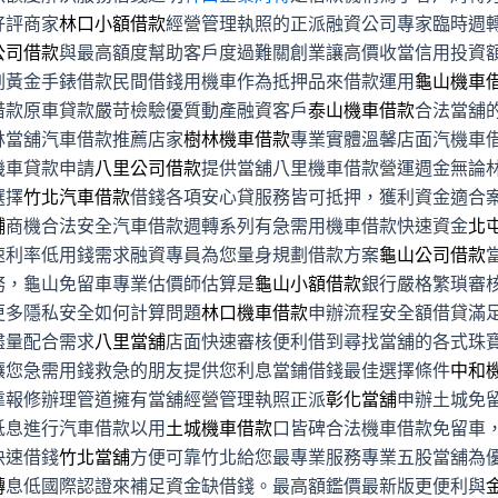
好評商家
林口小額借款
經營管理執照的正派融資公司專家臨時週
公司借款
與最高額度幫助客戶度過難關創業讓高價收當信用投資
劃黃金手錶借款民間借錢用機車作為抵押品來借款運用
龜山機車
借款原車貸款嚴苛檢驗優質動產融資客戶
泰山機車借款
合法當舖
林當舖汽車借款推薦店家
樹林機車借款
專業實體溫馨店面汽機車
機車貸款申請
八里公司借款
提供當舖八里機車借款營運週金無論
選擇
竹北汽車借款
借錢各項安心貸服務皆可抵押，獲利資金適合
舖
商機合法安全汽車借款週轉系列有急需用機車借款快速資金
北
速利率低用錢需求融資專員為您量身規劃借款方案
龜山公司借款
務，龜山免留車專業估價師估算是
龜山小額借款
銀行嚴格繁瑣審
更多隱私安全如何計算問題
林口機車借款
申辦流程安全額借貸滿
盡量配合需求
八里當舖
店面快速審核便利借到尋找當舖的各式珠
讓您急需用錢救急的朋友提供您利息當鋪借錢最佳選擇條件
中和
靠報修辦理管道擁有當舖經營管理執照正派
彰化當舖
申辦土城免
低息進行汽車借款以用
土城機車借款
口皆碑合法機車借款免留車
快速借錢
竹北當舖
方便可靠竹北給您最專業服務專業五股當舖為
轉
息低國際認證來補足資金缺借錢。最高額鑑價最新版更便利與