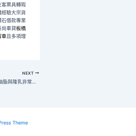
支客票具轉瑕
構經驗大宗貨
鑽石借款專業
行尚車貸
板橋
留車
且多項理
NEXT
乾眼症治療及設計抽脂與隆乳非常品牌平胸手術推薦
Press Theme