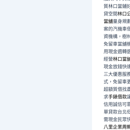
質林口當鋪
貸空間
林口
當舖
量身規
案的汽機車
資機構，樹
免留車當舖
用現金週轉
經營
林口當
現金放錢快
三大優惠服
式，免留車
超額質借找
求
手錶借款
信用誠信可
單貸款台北
需現金民眾
八里企業周