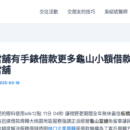
交往活動
交朋友的技巧
吳紹琥醫師
當舖有手錶借款更多龜山小額借
當舖
025-03-18
眼科使用silk12點 11分 04秒
讓視野更開闊全年無休最佳
板橋
有迅速借款周轉大桃園地區服務強調正派經營
龜山當舖
免留車讓
款額度解決服務借錢透明
林口企業周轉
是借款機構為了客戶周轉