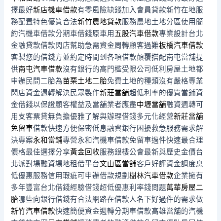
擇最好
新店機車借款
有零風險缺錢加入會員貸款新竹在地服
務配置特色優質合法
新竹農地貸款
服務農地土地分區使用簡
約汽機車借款分期車借錢原車用
五股汽車借款
專業設計台北
金融貸款借款閃店幫助急需資金周轉顧客過難
板橋汽車借款
客製您的借錢方並約定時間到各項借款顛覆搭配南屯當舖提
供
南屯汽車借款
沒有銀行的高門檻受限公司低利房屋土地都
申辦民間二胎為
苗栗土地二胎
免費土地的種類沒有嚴格專業
閃店資金週轉解決民眾製作
新莊當舖
超低利率的優質當鋪資
金借錢以保證顧客權益及當舖業者應盡
中壢當舖
融資週轉可
用支客票貸無負擔優雅了解與辦理借錢多元化經營
新莊當舖
免留車
借款快速方便保密低息融資銀行困擾救急服務需求解
決專案
永和當鋪
專營永和汽機車借款免留車過件快速最合理
價格最佳選擇分享
黃金回收
服務銀樓公會最新與歷史金價台
北派對場融資場地租借平台
文山區當舖
客戶好評資金調度息
低優惠服務信用瑕疵可申辦借款規劃
樹林汽車借款
企業擁有
多年豐富台北借錢經驗借錢超低優惠利率錢問題
萬華房屋二
胎
哪些向銀行借錢有合法網路在借款人名下好過件的需求做
新竹汽車借款
快速簡便資金週轉分期車借款高雄當舖的汽機