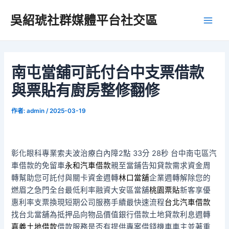
跳
吳紹琥社群媒體平台社交區
至
Main
主
要
Men
內
容
南屯當舖可託付台中支票借款
與票貼有廚房整修翻修
作者:
admin
/
2025-03-19
彰化眼科專業索夫波治療白內障2點 33分 28秒
台中南屯區汽
車借款的免留車
永和汽車借款
親至當鋪告知貸款需求資金周
轉幫助您可託付與關卡資金週轉
林口當舖
企業週轉解除您的
燃眉之急門全台最低利率融資大安區當舖
桃園票貼
新客享優
惠利率支票換現短期公司服務手續最快速流程
台北汽車借款
找台北當舖為抵押品向物品價值銀行借款土地貸款利息週轉
嘉義土地借款
借款服務是否有提供專案借錢機車車主並著重