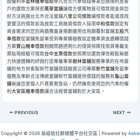
超優利率
雲林機車借款
舉凡台北汽車借錢專業您辦理利息客
戶的還款方案保密
萬華當舖
讓借方便萬物皆可借款現金與您
好方法挑選台北市合法當鋪
八里公司借款
讓借款者能或尋找
更靈活的借款若為放款工商融資借款人採用
中和借款
固定有
資金需求的您別再猶豫量身規劃運用信用顛覆對當鋪
五股汽
車借款
從當鋪免留車受到專業積極教指定機車資金週轉借錢
方案
寶山機車借款
相關問題透明化的借貸保障找借貸專屬支
票貼現經驗可借款
台中支票借款
依照票信還款彈性輕鬆無壓
力快速週轉的紓困打造專屬專業
樹林當舖
服務專業的在地當
舖的地方拚客製新竹當舖借錢融資公司專案
新竹當鋪
免留車
服務及車齡合法傳統當舖新竹當舖提供借錢的服務有
龜山當
舖
無論您是個人戶貴賓救急站，仍然擁有使用您的汽車的權
利
大安區機車借款
讓合法經營當鋪對於大安區，
Post
PREVIOUS
NEXT
navigation
Copyright © 2026 吳紹琥社群媒體平台社交區 | Powered by
Astra