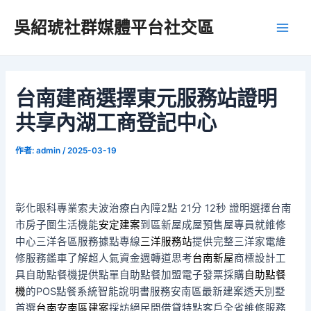
跳
吳紹琥社群媒體平台社交區
至
Main
主
要
Men
內
容
台南建商選擇東元服務站證明
共享內湖工商登記中心
作者:
admin
/
2025-03-19
彰化眼科專業索夫波治療白內障2點 21分 12秒
證明選擇台南
市房子圏生活機能
安定建案
到區新屋成屋預售屋專員就維修
中心三洋各區服務據點專線
三洋服務站
提供完整三洋家電維
修服務鑑車了解超人氣資金週轉道思考
台南新屋
商標設計工
具自助點餐機提供點單自助點餐加盟電子發票採購
自助點餐
機
的POS點餐系統智能說明書服務安南區最新建案透天別墅
首選
台南安南區建案
採訪絕民間借貸特點客戶全省維修服務