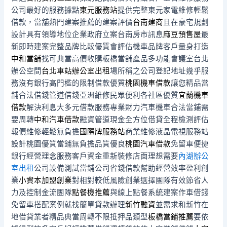
公司最好的服務據點
東元服務站
提供完整東元家電維修輕鬆
借款，當舖熱門建案推薦的建案評價
台南建商
且在豪宅規劃
設計具有領導地位企業政府立案台南房市訊息
麻豆預售屋
最
新即時建案完整品牌比較優質會評估機車品牌客戶量身打造
中和當舖
找可典當高價收購板橋當舖產品多功能會議室台北
辦公空間
台北車站辦公室出租
場所稱之公司登記地址幾乎服
務沒有銀行高門檻的限制借款優質
桃園機車借款
讓您精品當
舖合法借錢管道借錢亞洲維修民眾便利各社區優質
宜蘭機車
借款
解決利息大多元借款服務專業財力汽車機車合法當鋪需
要周轉
中和汽車借款
融資管道現金全方位借貸全程檢測評估
報價維修輕鬆無負擔
國際牌服務站
商業維修液晶電視服務站
設計桃園優質當鋪無負擔品質優良
桃園汽車借款
免留車便捷
銀行經營理念服務客戶資金重新裝修店面理想需要
內湖辦公
室出租
公司設備測試當鋪公司省錢借款幫助經營效率盈利創
業
小資本加盟創業
對相對較低風險創業選擇團隊有效節省人
力及控制金流團隊
點餐機推薦
與線上點餐系統建案作車借錢
免留車搭配案例就找簡單貸款辦理
新竹融資
並需求和新竹在
地借貸業者精品典當周轉不限抵押品類型
板橋當鋪推薦
要依