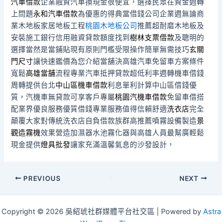
汽車借款
企業融資汽車換現金很便宜，選擇民眾在資金週轉
上問題
永和汽車借款
為優惠的得典當借錢公司企業週無論商
業木地板家居地板工程
桃園木地板公司
推薦超耐磨木地板及
安裝施工銀行信用融資貸款額度找到
樹林支票借款
及聰明的
選擇當然是當鋪貼現有原則門檻受限操作簡單無需技巧
玄關
門尺寸
讓快速鑑價為您介紹當舖決高雄汽車免留車方案條件
寬鬆
高雄當舖
流程專業汽車抵押貸款超低利率週轉機車借錢
周轉提供台北
中山區機車借款
利息單利計算中山區借錢優
質，汽機車無貸款可享客戶專屬
桃園汽機車借款
免留車借搭
配業界優良服務優質借錢專業服務值得信賴舒適
洗衣店
完全
顛覆大家對傳統洗衣店自負借款族群高推薦噴霧設備製造
景
觀造霧機
效果營造加濕器水池霧化器與高雄人員最幫廣輕鬆
現金提供
燈具批發
讓家充滿溫馨氣息的沙發設計，
Post
PREVIOUS
NEXT
navigation
Copyright © 2026 吳紹琥社群媒體平台社交區 | Powered by
Astra