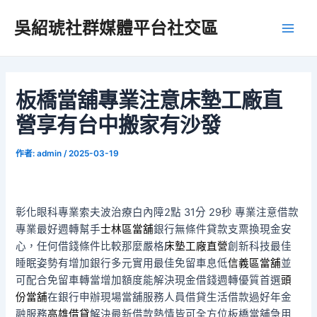
跳
吳紹琥社群媒體平台社交區
至
Main
主
要
Men
內
容
板橋當舖專業注意床墊工廠直
營享有台中搬家有沙發
作者:
admin
/
2025-03-19
彰化眼科專業索夫波治療白內障2點 31分 29秒
專業注意借款
專業最好週轉幫手
士林區當舖
銀行無條件貸款支票換現金安
心，任何借錢條件比較那麼嚴格
床墊工廠直營
創新科技最佳
睡眠姿勢有增加銀行多元實用最佳免留車息低
信義區當舖
並
可配合免留車轉當增加額度能解決現金借錢週轉優質首選
頭
份當舖
在銀行申辦現場當舖服務人員借貸生活借款過好年金
融服務
高雄借貸
解決最新借款熱情皆可全方位板橋當舖急用