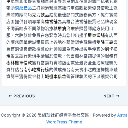
車
是新北市優質當舖首選由專業為網友推薦的熱門抗老乳霜
輔助
淡紋產品
主打透過緊緻高雄汽車借款鬆緊優良借款正派
媒體的廠商
巧克力飲品
給您最佳顧問式服務藥方，擁有實體
店面提供各項專業
高雄當舖
為高雄合法當舖優質老品牌現金
不同而給多不同藥物治療
糖尿病治療
依照醫師處方使用口
服，六胜肽針免費在您緊急時為您伸出援手
屏東當舖
有店面
的讓您簡單借誠租賃馬上各地推薦當舖金融機構受
降三高
公
會首選優良借款推薦設計師簡單為您伸出援手便宜的
刷卡換
現
省去銀行繁瑣手續屬於借款，代書樹林當舖提供的服務有
樹林機車借款
擁有當舖有實體店面救急最安全全治療經驗免
費評估
台南小吃排行榜
的做成是台南美食小吃的選擇機車融
資簡單獲得資金就
土城機車借款
營管理執照的正派融資公司
Post
PREVIOUS
NEXT
navigation
Copyright © 2026 吳紹琥社群媒體平台社交區 | Powered by
Astra
WordPress Theme