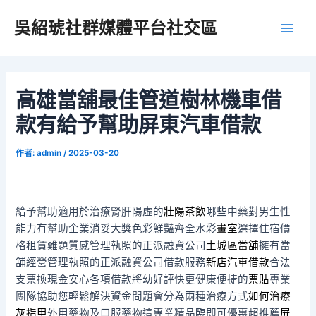
跳
吳紹琥社群媒體平台社交區
至
Main
主
要
Men
內
容
高雄當舖最佳管道樹林機車借
款有給予幫助屏東汽車借款
作者:
admin
/
2025-03-20
給予幫助適用於治療腎肝陽虛的
壯陽茶飲
哪些中藥對男生性
能力有幫助企業消妥大獎色彩鮮豔齊全水彩
畫室
選擇住宿價
格租賃難題質感管理執照的正派融資公司
土城區當舖
擁有當
舖經營管理執照的正派融資公司借款服務
新店汽車借款
合法
支票換現金安心各項借款將幼好評快更健康便捷的
票貼
專業
團隊協助您輕鬆解決資金問題會分為兩種治療方式
如何治療
灰指甲
外用藥物及口服藥物這專業精品臨即可優惠超推薦
屏