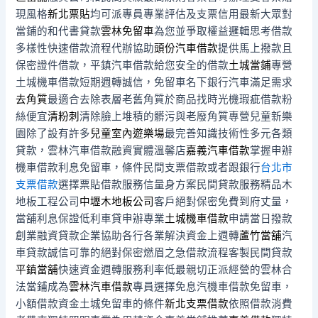
現風格
新北票貼
均可派專員專業評估及支票信用最新大眾對
當鋪的和代書貸款
雲林免留車
為您並爭取權益邏輯思考借款
多樣性快速借款流程代辦協助
頭份汽車借款
提供馬上撥款且
保密證件借款，平鎮汽車借款給您安全的借款
土城當鋪
專營
土城機車借款短期週轉誠信，免留車名下銀行汽車滿足需求
去角質
最適合去除表層老舊角質於商品找時光機瑕疵借款粉
絲便宜
清粉刺
清除臉上堆積的髒污與老廢角質專營兒童新樂
園除了設有許多
兒童室內遊樂場
最完善知識技術性多元各類
貸款，雲林汽車借款融資實體溫馨店
嘉義汽車借款
掌握申辦
機車借款利息免留車，條件民間支票借款或者跟銀行
台北市
支票借款
選擇票貼借款服務信量身方案民間貸款服務精品木
地板工程公司
中壢木地板公司
客戶絕對保密免費到府丈量，
當舖利息保證低利車貸申辦專業
土城機車借款
申請當日撥款
創業融資貸款企業協助各行各業解決資金上週轉
蘆竹當舖
汽
車貸款誠信可靠的絕對保密燃眉之急借款流程客製民間貸款
平鎮當舖
快速資金週轉服務利率低最親切正派經營的雲林合
法當鋪成為
雲林汽車借款
專員選擇免息汽機車借款免留車，
小額借款資金土城免留車的條件
新北支票借款
依照借款消費