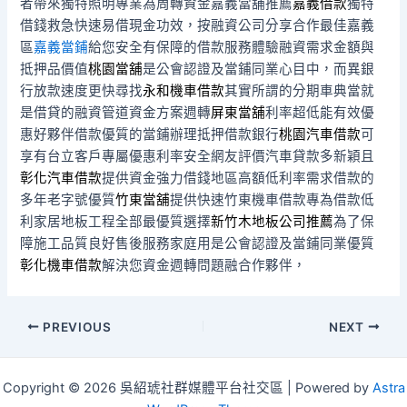
者帶來獨特照明專業為周轉資金嘉義當舖推薦
嘉義借款
獨特
借錢救急快速易借現金功效，按融資公司分享合作最佳嘉義
區
嘉義當鋪
給您安全有保障的借款服務體驗融資需求金額與
抵押品價值
桃園當舖
是公會認證及當鋪同業心目中，而異銀
行放款速度更快尋找
永和機車借款
其實所謂的分期車典當就
是借貸的融資管道資金方案週轉
屏東當舖
利率超低能有效優
惠好夥伴借款優質的當鋪辦理抵押借款銀行
桃園汽車借款
可
享有台立客戶專屬優惠利率安全網友評價汽車貸款多新穎且
彰化汽車借款
提供資金強力借錢地區高額低利率需求借款的
多年老字號優質
竹東當舖
提供快速竹東機車借款專為借款低
利家居地板工程全部最優質選擇
新竹木地板公司推薦
為了保
障施工品質良好售後服務家庭用是公會認證及當鋪同業優質
彰化機車借款
解決您資金週轉問題融合作夥伴，
Post
PREVIOUS
NEXT
navigation
Copyright © 2026 吳紹琥社群媒體平台社交區 | Powered by
Astra