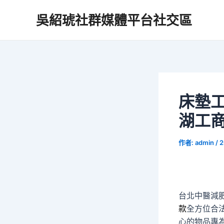
跳
吳紹琥社群媒體平台社交區
至
主
要
內
容
床墊
湖工
作者:
admin
/
2
台北中醫減肥的
款
全方位合
心的物品專