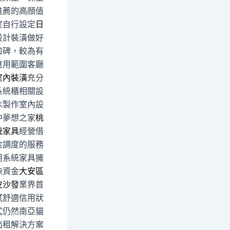
推薦的高顔值
室自行設定
日
設計裝潢做好
口碑，較為有
應用範圍客廳
室內裝潢
充分
系統櫃相關設
木製作室內設
中夢想之家
桃
統家具
經營借
金調度的服務
用系統家具擁
決資金
大安區
皮沙發
業界首
膩舒適信用狀
式仍然南亞貓
出租解決方案