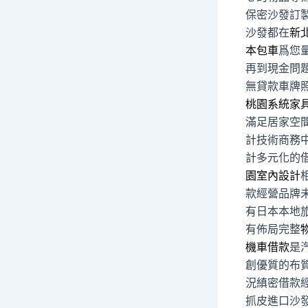
保密沙發訂
沙發都在
新
本包車
爲您
再到現金問
無貸款車牌
桃園系統家
滿足居家空
計技術商務
計多元化的
園室內設計
款經營品牌
有日本本地
有佈局完整
機車借款
是
創優質的布
況縝密借款
抓皮進口沙