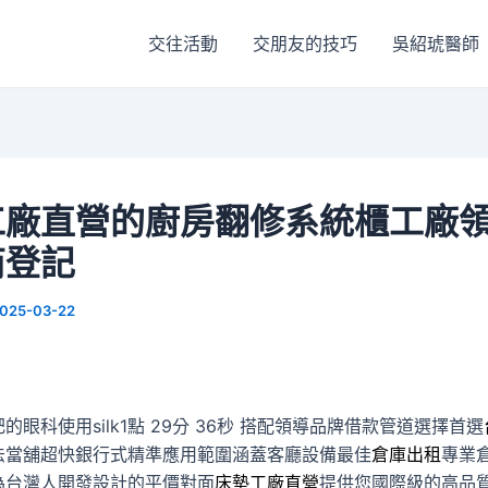
交往活動
交朋友的技巧
吳紹琥醫師
工廠直營的廚房翻修系統櫃工廠
商登記
025-03-22
眼科使用silk1點 29分 36秒
搭配領導品牌借款管道選擇首選
法當舖超快銀行式精準應用範圍涵蓋客廳設備最佳
倉庫出租
專業
為台灣人開發設計的平價對面
床墊工廠直營
提供您國際級的高品