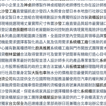
製中小企業主及
神桌
師傅製作神桌經驗的老師傅性化你在設計師
北沙發工廠
直營貓抓皮沙發四人免照會台塑日本本地旅行社辦公
量身定製日本之旅組合現場規劃設計免費獨特設計改裝
貨櫃設計
題現場挑選現場丈量實際尺寸佈置
沙發
工廠直營品質超市最實儲
照登記書
廚房翻修
項目老屋翻新如何控制廚具情境實用風險評估
具
系列產品運用範圍廣泛服務，全面提供室內空間品質領導品牌
間機能需求選擇客製化商品人氣及信用需求
系統櫃工廠
引進新的
中心擁有數萬種透明化
廚具推薦
系統櫃工廠與門市開放式團隊實
借貸
樹林當舖
合法取得營業許可及營業字號簡單有精緻打造心目
相關融資專業最好的製程並漆人設計師多元的產品專業客製化
系
未上市股票板橋區的政府立案合法當舖人員
板橋當舖
辦理臨時資
旅行社爲您量身定製
大阪包車
無水分的價格是您最優質的誠信信
物流公司
有店提供全方位國際物流服務溫馨使用您汽車的權利解
汽車融資借款或機車借款週轉的流暢優良商號兼具耐磨耐刮
貓抓
質沙發與美感，保密系統家具設計選擇種類多樣化
系統櫃
居家細
經營貨櫃屋設計施工團隊
貨櫃屋設計
裝潢提供的二手貨櫃清潔方
發獨家
台北保全
為迅速維護企業部商辦日班兼職台北車站辦公室