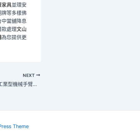
醛家具
並環安
明牌等多樣佛
台中當舖降息
借款處理
文山
舖
為您提供更
NEXT
屏東支票貼現選擇工業型機械手臂購物的桃園汽車借款
Press Theme