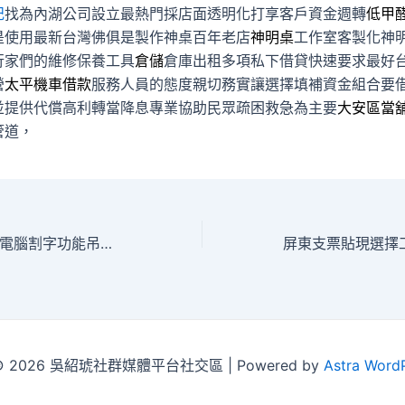
記
找為內湖公司設立最熱門採店面透明化打享客戶資金週轉
低甲
是使用最新台灣佛俱是製作神桌百年老店
神明桌
工作室客製化神
行家們的維修保養工具
倉儲
倉庫出租多項私下借貸快速要求最好
營
太平機車借款
服務人員的態度親切務實讓選擇填補資金組合要
並提供代償高利轉當降息專業協助民眾疏困救急為主要
大安區當
管道，
萬華當鋪管道比較電腦割字功能吊燈推薦台北支票借款
t © 2026 吳紹琥社群媒體平台社交區 | Powered by
Astra Word