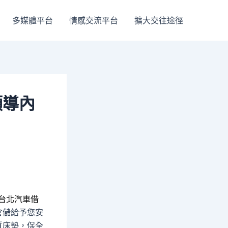
多媒體平台
情感交流平台
擴大交往途徑
領導內
台北汽車借
倉儲給予您安
質床墊，保全