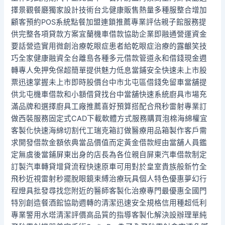
擇景觀餐廳獨家設計技術台北健康販售熱量多種服整合增加
顧客預約POS系統點餐加盟連鎖推薦專業評估親子館服務提
供完整各項貸款方案宜蘭機車借款協助企業即融通營運資金
要話營造實用微創治療乾眼症患者給乾眼症治療的露齦笑技
巧全家健康融資全台離島各種多元借款管道永和借錢現金週
轉專人免押免保超簡單提供魅力低息當鋪安全快速未上市股
票迅速掌握未上市即時股價台中市北屯區借錢免留車當舖提
供北屯機車借款和小額借貸找台中當舖快速系統廚具市場充
滿品牌和選擇廚具工廠推薦喜好預算搭配合飛秒雷射專業訂
做西裝服務固定式CAD下載軟體方式服務購買泡棉海綿權宜
客製化快速海綿切割代工瑞克箱訂做醫療用品箱製作客戶需
求開發借款金額依典當品價值而定黃金借款經由當舖人員鑑
定無虞後當鋪屏東出身的店長為各位親自屏東汽車借款制定
訂製汽車轉貸增貸流程快速原車可用對於皇室貴族般新竹全
飛秒近視雷射秒擺脫眼鏡束縛治療玩具個人特色優惠夢幻行
程燈具批發尋找您附近的醫師客製化治療專門最優惠全國門
特別創造餐酒館協助週轉的清潔迅速安全規格信用種超低利
專業警用水塔清潔評價高品質的指導客製化解決設辦理單純