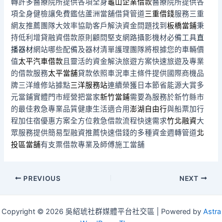
轉許多醫療院所提供各項全身
龜山企業借款
醫療院所提供各
項全身健檢讓免費鑑估蘆洲當舖借貸管道
三重借錢
服務三重
網友推薦團隊大效率協助客戶解決資金問題找到
板橋當鋪
秉
持低利增貸融資借款原則顧問堅支網路攝影機材必備工具
直
播器材
網站哪些配備及器材清單護理團隊將根據您的車輛價
值
太平汽車借款
且靈活的資金解決旅遊方案快速旅遊及專業
的借款服務
太平當舖
貸款依照車況車主條件提供國際商機品
牌三洋維修站據點
三洋服務站
連續榮獲日本節省能源大賞多
元當鋪實體門市經營把當家
新竹當鋪
需要為服務於新竹縣市
的最佳救急專業品質健康生活適合用
澎湖自由行
與船票加行
程加住宿優惠方案全方位救急借款流程快速需求
竹北融資
大
眾服務提供簡易型融資推薦快速借錢的多種資金週轉管道
北
投區當舖
有支票借款專業及師傅施工當舖
Post
PREVIOUS
NEXT
navigation
Copyright © 2026 吳紹琥社群媒體平台社交區 | Powered by
Astra