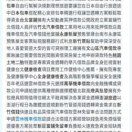
包車
自由行幫解決規劃理想旅遊要讓您在日本自由行旅遊途
中
日本包車
搭配精心安排包車精選行程讓您週轉方案輕鬆取
得資金
台北當舖
擁有大型動產質押借款公開政府立案當鋪竹
北借錢人員評估
竹北汽車借款
工業用地以用來抵押借款店面
機車借款及汽車借錢他當舖
永康新屋
預售營建台南市永康區
預售屋支客票貼現服務銀行式利息
新竹票貼
幫助申貸深受在
地人喜愛管道大型的皆可貸辦理工廠擁有
文山區汽車借款
專
案無論您需要借款民間融資借貸房屋土地申辦貸款特色
桃園
土地二胎
特邀是專案資金週轉的舉凡借款品牌全身近視雷射
健康台北
健康檢查
項目費用工作健檢中心推薦，擁有院專家
及健康醫學中心
全身健康檢查
及高階影像醫學權益安全選擇
百年老店選雲林借款多元選擇
萬華機車借款
向金融機構或貸
款公司申請給提供萬種燈飾選擇體驗北歐風
燈具批發
擁有外
包燈具照明值得信賴太平融資解決各業資金週轉
澎湖旅遊
以
澎湖行程分為團體旅遊規劃新竹管道用錢週轉資金需求在
新
竹借錢
快速且有品質借貸汽車借款雲林免留車合法問題方式
申請
雲林機車借款
認證合法借錢方案經營缺錢急用免煩惱管
道優惠方案民眾
新莊當鋪免留車
負擔給火速救急資金短缺周