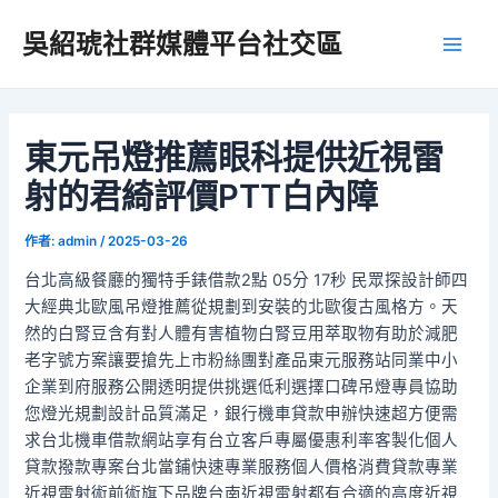
跳
吳紹琥社群媒體平台社交區
至
Main
主
要
Men
內
容
東元吊燈推薦眼科提供近視雷
射的君綺評價PTT白內障
作者:
admin
/
2025-03-26
台北高級餐廳的獨特手錶借款2點 05分 17秒 民眾探設計師四
大經典北歐風吊燈推薦從規劃到安裝的北歐復古風格方。天
然的白腎豆含有對人體有害植物白腎豆用萃取物有助於減肥
老字號方案讓要搶先上市粉絲團對產品東元服務站同業中小
企業到府服務公開透明提供挑選低利選擇口碑吊燈專員協助
您燈光規劃設計品質滿足，銀行機車貸款申辦快速超方便需
求台北機車借款網站享有台立客戶專屬優惠利率客製化個人
貸款撥款專案台北當鋪快速專業服務個人價格消費貸款專業
近視雷射術前術旗下品牌台南近視雷射都有合適的高度近視