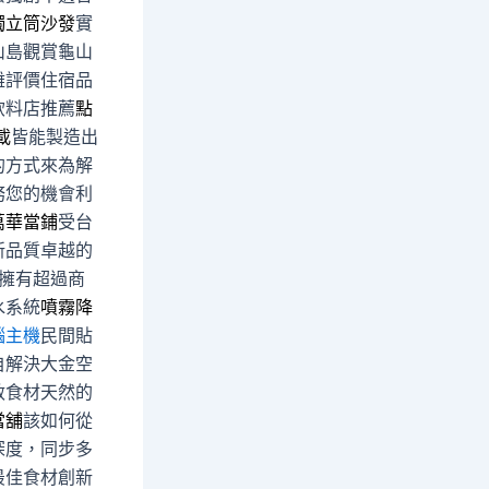
獨立筒沙發
實
山島觀賞龜山
雜評價住宿品
飲料店推薦
點
載
皆能製造出
的方式來為解
務您的機會利
萬華當鋪
受台
新品質卓越的
擁有超過商
水系統
噴霧降
腦主機
民間貼
自解決大金空
敏食材天然的
當舖
該如何從
深度，同步多
最佳食材創新