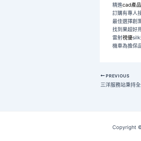
精進
cad產
訂購有專人
最佳選擇創
找到果超好
雷射
視優
s
機車為擔保
Post
PREVIOUS
navigation
Copyrigh