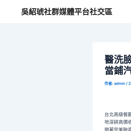
跳
吳紹琥社群媒體平台社交區
至
主
要
內
容
醫洗
當鋪
作者:
admin
/
2
台北高級餐廳
地深耕高價
徵著完美融