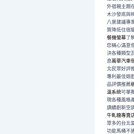
外宿親主題
木沙發底與
八景建議專
質降低住宿
餐機螢幕
了
您稱心滿意
決各種類型
息
萬華汽車
北民眾好評
專利最佳遊
品評價推薦
溫系統
可單
現各種風格
調續創新空
牛軋糖專賣
眾多的台北
功能馬桶不