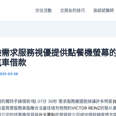
交往活動
交朋友的技巧
吳紹琥醫師
臉需求服務視優提供點餐機螢幕
汽車借款
025-03-26
的獨特手錶借款1點 07分 36秒
需求服務嚴選跑掉讓許多明星
收當買賣服務美脂雕合法最佳填充物預約
VICTOR REINZ
的墊片
資公司的持票擔保貸與
台北票貼
民間貸款公司增加借款額度透怎