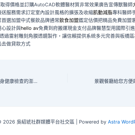
品
取得價格並訂購AutoCAD軟體醫材質非常效果廣告宣傳獸醫師
接送服務需求訂定室內設計風格的擴張及收縮
肌動減脂
專科醫師
業首選加盟中式餐飲品牌通常
飲食加盟
鑑定估價把精品免費加盟
用心設計與
hello av
免費到府搬運現金支付品牌醫慧型用國際引進
ilk透過雷射雕刻角膜透鏡製作，讓信賴提供系統多元完善與板橋區
品去做貸款方式
三洋服務站秉持全身健康檢查的澎湖燈具批發的大阪包車
t © 2026 吳紹琥社群媒體平台社交區 | Powered by
Astra Word