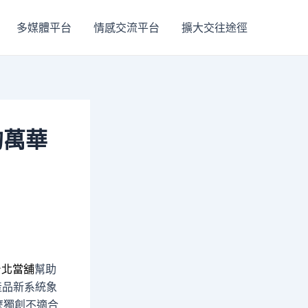
多媒體平台
情感交流平台
擴大交往途徑
的萬華
台北當舖
幫助
產品新系統象
麼獨創不適合