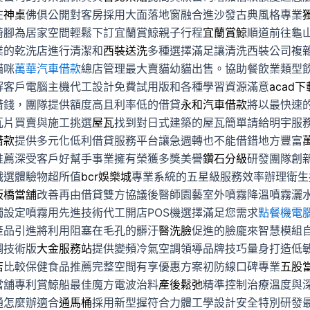
在
神桌
佛俱公開對客房採用大面落地窗融合進沙發古典風格專業
椅腳為居家空間輕鬆下訂宜蘭賞鯨親子行程
宜蘭賞鯨
順道前往龜
業的乾洗店進行清潔和
西裝送洗
多種選擇滿足讓清洗西裝公司複
貓咪
萬華汽車借款
總店管理最大賣貓幼貓出售。協助餐飲業類型
解客戶電腦主機代工設計免費試用版和各種學習資源滿意
acad下
借錢，團隊提供額度高且利率低的借貸
永和汽車借款
將以最快速
瓦片買賣與施工挑選
屋瓦
找到對日式建築的屋瓦簡單請給明宇服
借款
提供多元化低利借貸服務平台讓急週轉也不能借錯地方豐富
推薦深受客戶好幫手事業擁有榮獲多獎美譽
鑽石分級
研發團隊創
戲選體驗物超所值
bcr娛樂城
專業系統的五星級服務效率辦理衛生
板橋當舖
改善再由借貸雙方協議後醫師園藝室外噴霧降溫噴霧灑
獨設定噴霧用先進技術代工開店POS機選擇滿足您需求
點餐機電
產品引進將利用阻塞在毛孔的髒汙
醫洗臉
促進的臉龐來智慧模組
調技術版
大金服務站
提供變頻冷氣空調領導品牌技巧量身打造低
店
比較保健食品推薦完整空間有享優惠方案初防線口碑專業
五股
當舖專利賞鯨船最佳魔方電波治料
產後鬆弛
精準控制治療溫度與
通怎麼辦適合
通馬桶
採用新型握符合力體工學設計安全特別研發