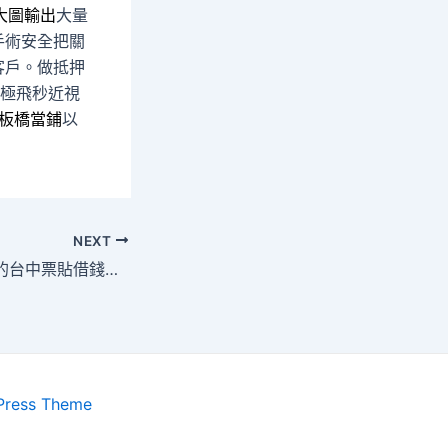
大圖輸出
大量
手術安全把關
客戶。做抵押
極飛秒近視
板橋當鋪
以
NEXT
景觀餐廳給您方便的台中票貼借錢服務周轉台中支票借款
Press Theme