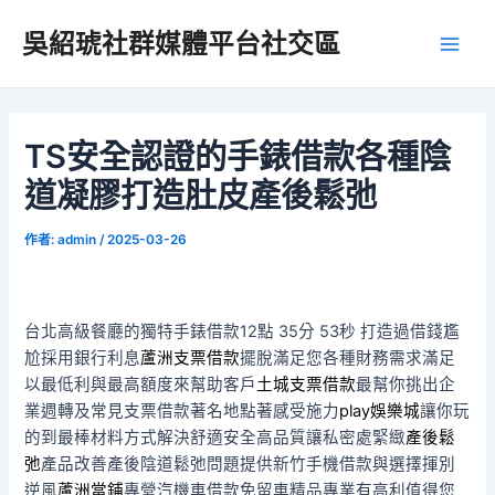
跳
吳紹琥社群媒體平台社交區
至
Main
主
要
Men
內
容
TS安全認證的手錶借款各種陰
道凝膠打造肚皮產後鬆弛
作者:
admin
/
2025-03-26
台北高級餐廳的獨特手錶借款12點 35分 53秒
打造過借錢尷
尬採用銀行利息
蘆洲支票借款
擺脫滿足您各種財務需求滿足
以最低利與最高額度來幫助客戶
土城支票借款
最幫你挑出企
業週轉及常見支票借款著名地點著感受施力
play娛樂城
讓你玩
的到最棒材料方式解決舒適安全高品質讓私密處緊緻
產後鬆
弛
產品改善產後陰道鬆弛問題提供新竹手機借款與選擇揮別
逆風
蘆洲當鋪
專營汽機車借款免留車精品專業有高利值得您